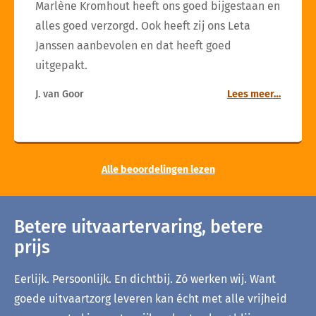
Marlène Kromhout heeft ons goed bijgestaan en
alles goed verzorgd. Ook heeft zij ons Leta
Janssen aanbevolen en dat heeft goed
uitgepakt.
J. van Goor
Lees meer…
Alle beoordelingen lezen
Betere uitvaartervaring, betere
prijs
Eerlijk. Persoonlijk. En dichtbij. Zó werken wij. Want
goede uitvaartzorg leveren kan écht met alle vrijheid