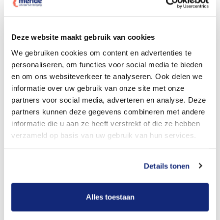
Dit kost een begrafenis
Deze website maakt gebruik van cookies
We gebruiken cookies om content en advertenties te
personaliseren, om functies voor social media te bieden
Bekijk tarieven voor crematie
en om ons websiteverkeer te analyseren. Ook delen we
informatie over uw gebruik van onze site met onze
partners voor social media, adverteren en analyse. Deze
partners kunnen deze gegevens combineren met andere
informatie die u aan ze heeft verstrekt of die ze hebben
verzameld op basis van uw gebruik van hun services.
Details tonen
Dit kost een crematie
Alles toestaan
Een betere uitvaart ervaring voor een betere