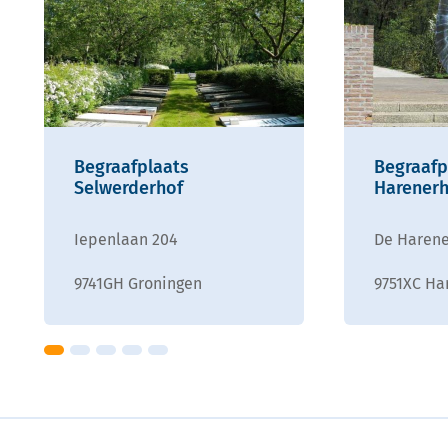
Begraafplaats
Begraafp
Selwerderhof
Harenerh
Iepenlaan 204
De Harene
9741GH Groningen
9751XC Ha