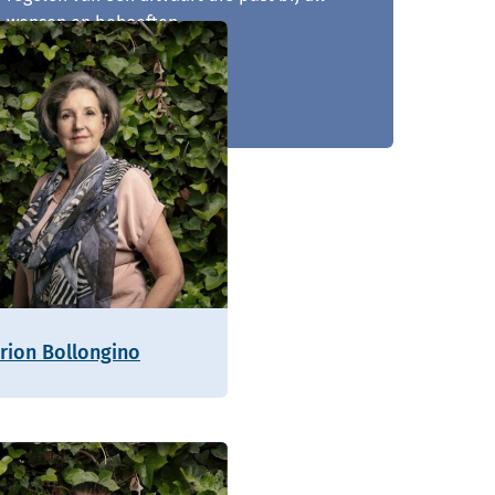
wensen en behoeften.
0596 - 729 020
rion Bollongino