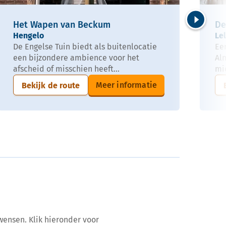
Het Wapen van Beckum
De
Volgende
Hengelo
Le
De Engelse Tuin biedt als buitenlocatie
Ee
een bijzondere ambience voor het
Alm
afscheid of misschien heeft...
mi
Meer informatie
Bekijk de route
wensen. Klik hieronder voor