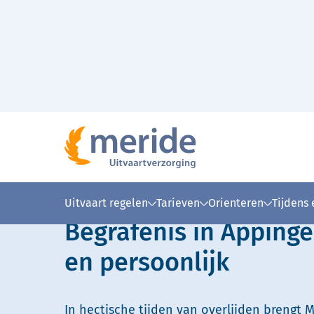
Naar hoofdinhoud
Lees voor
Uitleg woorden
Simpele
Uitvaart regelen
Tarieven
Orienteren
Tijdens
Begrafenis in Appin
en persoonlijk
In hectische tijden van overlijden brengt M