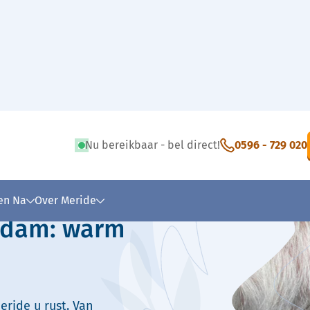
Nu bereikbaar - bel direct!
0596 - 729 020
 tekst
 en Na
Over Meride
gedam: warm
eride u rust. Van