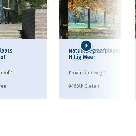
laats
Natuurbegraafplaats
Volgende
of
Hillig Meer
rhof 1
Provincialeweg 2
ren
9463tk Gieten