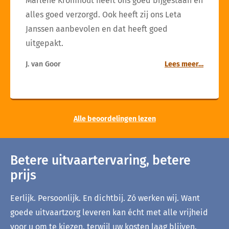
Marlène Kromhout heeft ons goed bijgestaan en
alles goed verzorgd. Ook heeft zij ons Leta
Janssen aanbevolen en dat heeft goed
uitgepakt.
J. van Goor
Lees meer…
Alle beoordelingen lezen
Betere uitvaartervaring, betere
prijs
Eerlijk. Persoonlijk. En dichtbij. Zó werken wij. Want
goede uitvaartzorg leveren kan écht met alle vrijheid
voor u om te kiezen, terwijl uw kosten laag blijven.