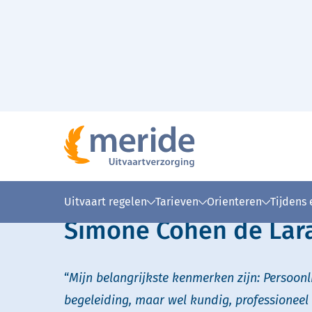
Naar hoofdinhoud
Home
Over Meride
Onze uitvaartverzorgers
>
>
>
Lees voor
Uitleg woorden
Simpele
Uitvaart regelen
Tarieven
Orienteren
Tijdens
Simone Cohen de Lar
“
Mijn belangrijkste kenmerken zijn: Persoon
begeleiding, maar wel kundig, professioneel 