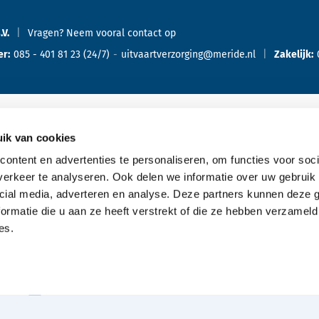
.V.
Vragen? Neem vooral
contact
op
er:
085 - 401 81 23
(24/7)
uitvaartverzorging@meride.nl
Zakelijk:
ik van cookies
Oriënteren
Ove
ontent en advertenties te personaliseren, om functies voor soci
erkeer te analyseren. Ook delen we informatie over uw gebruik 
Offerte aanvragen
cial media, adverteren en analyse. Deze partners kunnen deze
Bespreking met de uitvaartverzorger
ormatie die u aan ze heeft verstrekt of die ze hebben verzameld
es.
Kennismaking aanvragen
Typen uitvaarten
Wensenboekje aanvragen