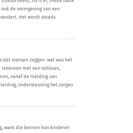
 bijvoorbeeld, nu is er, mede dank
ar ook de vormgeving van een
randert. Het wordt steeds
s dat mensen zeggen: wat was het
r iedereen met een voldaan,
oces, vanaf de melding van
eleiding, ondersteuning het zorgen
g, want die kennen hun kinderen