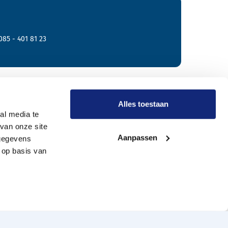
085 - 401 81 23
r Meride
Alles toestaan
al media te
van onze site
Onze werkwijze
Aanpassen
 gegevens
Wie zijn wij?
 op basis van
Vacatures
Onze uitvaartverzorgers