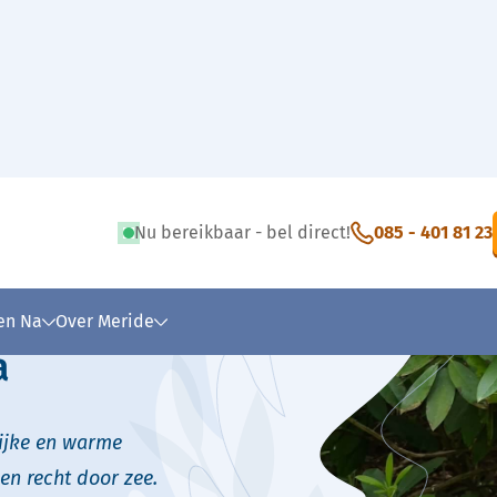
Simone Cohen de Lara
Nu bereikbaar - bel direct!
085 - 401 81 23
 tekst
 en Na
Over Meride
a
lijke en warme
en recht door zee.