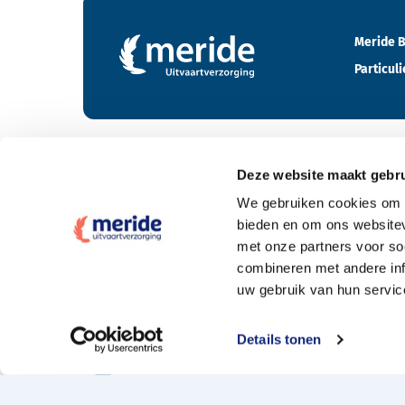
Meride B
Particuli
Deze website maakt gebru
Tarieven
We gebruiken cookies om c
bieden en om ons websitev
Wat kost een crematie
met onze partners voor so
Wat kost een begrafenis
combineren met andere inf
uw gebruik van hun servic
Elke uitvaartpolis welkom
Offerte aanvragen
Details tonen
Naturapolis en de 10% extra