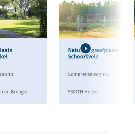
laats
Natuurbegraafplaats
kel
Schoorsveld
Volgende
aan 1B
Somerenseweg 116
n en Breugel
5591TN Heeze