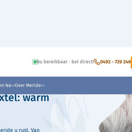
Nu bereikbaar - bel direct!
0492 - 729 246
 tekst
 en Na
Over Meride
ixtel: warm
eride u rust. Van