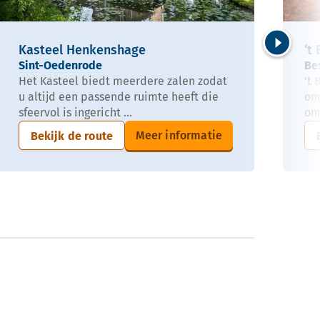
Kasteel Henkenshage
‘t
Volgende
Sint-Oedenrode
Be
Het Kasteel biedt meerdere zalen zodat
't
u altijd een passende ruimte heeft die
om
sfeervol is ingericht ...
om
Meer informatie
Bekijk de route