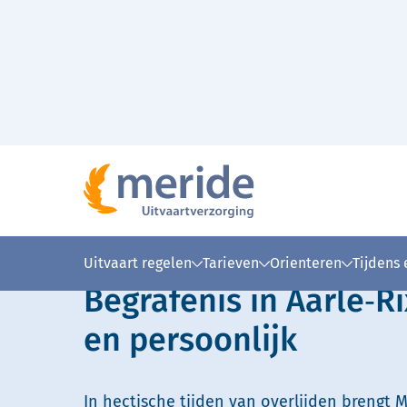
Naar hoofdinhoud
Lees voor
Uitleg woorden
Simpele
Uitvaart regelen
Tarieven
Orienteren
Tijdens
Begrafenis in Aarle‑R
en persoonlijk
In hectische tijden van overlijden brengt M