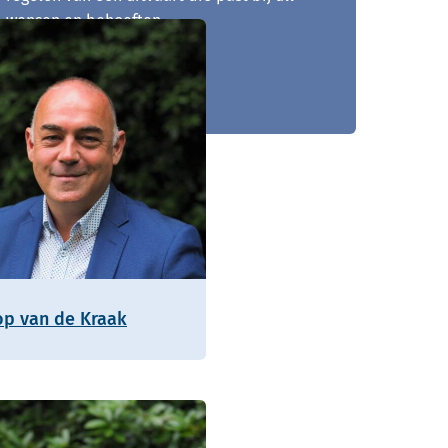
wensen en behoeften.
0492 - 729 246
op van de Kraak