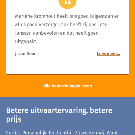
Marlène Kromhout heeft ons goed bijgestaan en
alles goed verzorgd. Ook heeft zij ons Leta
Janssen aanbevolen en dat heeft goed
uitgepakt.
J. van Goor
Lees meer…
Alle beoordelingen lezen
Betere uitvaartervaring, betere
prijs
Eerlijk. Persoonlijk. En dichtbij. Zó werken wij. Want