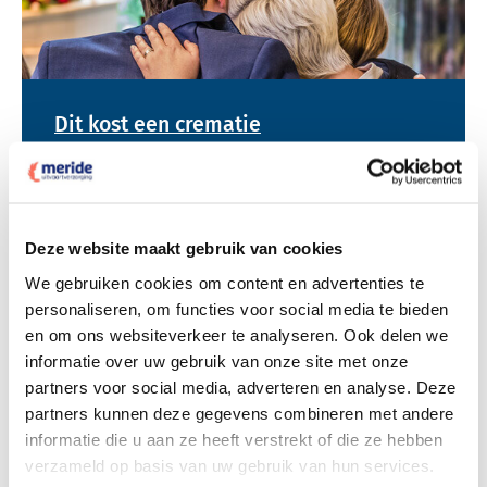
Dit kost een crematie
Bekijk tarieven voor begrafenis
Deze website maakt gebruik van cookies
We gebruiken cookies om content en advertenties te
personaliseren, om functies voor social media te bieden
en om ons websiteverkeer te analyseren. Ook delen we
informatie over uw gebruik van onze site met onze
partners voor social media, adverteren en analyse. Deze
partners kunnen deze gegevens combineren met andere
Dit kost een begrafenis
informatie die u aan ze heeft verstrekt of die ze hebben
verzameld op basis van uw gebruik van hun services.