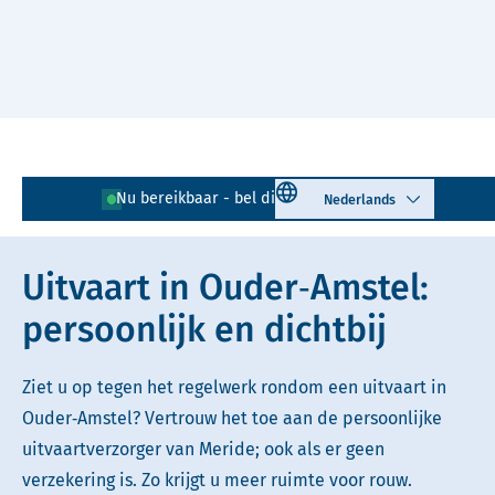
Naar hoofdinhoud
Lees voor
Uitleg woorden
Select language
Nu bereikbaar - bel direct!
020 - 218 18 17
Simpele tekst
Uitvaart in Ouder‑Amstel:
persoonlijk en dichtbij
Ziet u op tegen het regelwerk rondom een uitvaart in
Ouder‑Amstel? Vertrouw het toe aan de persoonlijke
uitvaartverzorger van Meride; ook als er geen
verzekering is. Zo krijgt u meer ruimte voor rouw.