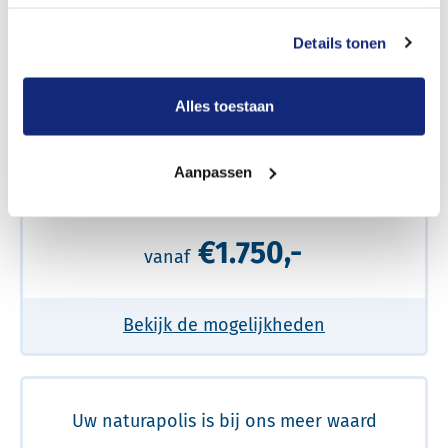
Een betere uitvaart ervaring voor een betere
Details tonen
prijs
Alles toestaan
Meer over de beste prijs lezen
Aanpassen
Een volledig verzorgde uitvaart
€1.750,-
vanaf
Bekijk de mogelijkheden
Uw naturapolis is bij ons meer waard