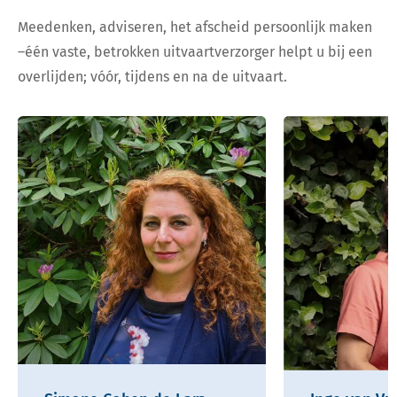
Meedenken, adviseren, het afscheid persoonlijk maken
–één vaste, betrokken uitvaartverzorger helpt u bij een
overlijden; vóór, tijdens en na de uitvaart.