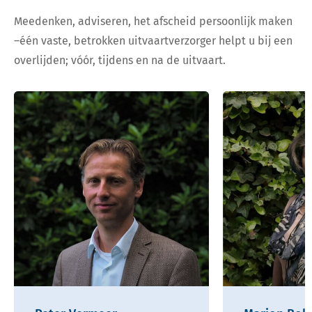
Meedenken, adviseren, het afscheid persoonlijk maken
–één vaste, betrokken uitvaartverzorger helpt u bij een
overlijden; vóór, tijdens en na de uitvaart.