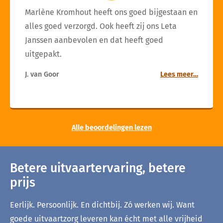
Marlène Kromhout heeft ons goed bijgestaan en
alles goed verzorgd. Ook heeft zij ons Leta
Janssen aanbevolen en dat heeft goed
uitgepakt.
J. van Goor
Lees meer…
Alle beoordelingen lezen
Betere uitvaartervaring, betere
prijs
Eerlijk. Persoonlijk. En dichtbij. Zó werken wij. Want
goede uitvaartzorg leveren kan écht met alle vrijheid