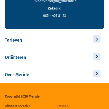
uitvaartverzorging@meride.nl
Zakelijk:
085 - 401 81 23
Tarieven
Oriënteren
Over Meride
Copyright 2026 Meride
Uitvaart locaties
Sitemap