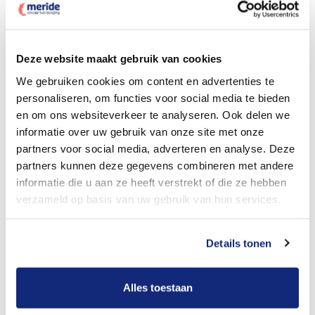
Dit kost een crematie
Deze website maakt gebruik van cookies
We gebruiken cookies om content en advertenties te
personaliseren, om functies voor social media te bieden
Bekijk tarieven voor begrafenis
en om ons websiteverkeer te analyseren. Ook delen we
informatie over uw gebruik van onze site met onze
partners voor social media, adverteren en analyse. Deze
partners kunnen deze gegevens combineren met andere
informatie die u aan ze heeft verstrekt of die ze hebben
verzameld op basis van uw gebruik van hun services.
Details tonen
Dit kost een begrafenis
Alles toestaan