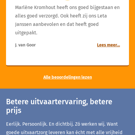
Marlène Kromhout heeft ons goed bijgestaan en
alles goed verzorgd. Ook heeft zij ons Leta
Janssen aanbevolen en dat heeft goed
uitgepakt.
J. van Goor
Lees meer…
Alle beoordelingen lezen
Betere uitvaartervaring, betere
prijs
Eerlijk. Persoonlijk. En dichtbij. Zó werken wij. Want
goede uitvaartzorg leveren kan écht met alle vrijheid