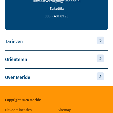
uitvaartverzorging@meride.nl
Zakelijk:
085 - 401 81 23
Tarieven
Oriënteren
Over Meride
Copyright 2026 Meride
Uitvaart locaties
Sitemap