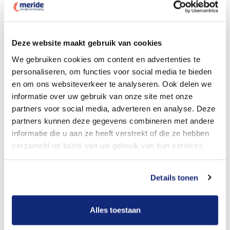
Dit kost een crematie
Deze website maakt gebruik van cookies
We gebruiken cookies om content en advertenties te
personaliseren, om functies voor social media te bieden
Bekijk tarieven voor begrafenis
en om ons websiteverkeer te analyseren. Ook delen we
informatie over uw gebruik van onze site met onze
partners voor social media, adverteren en analyse. Deze
partners kunnen deze gegevens combineren met andere
informatie die u aan ze heeft verstrekt of die ze hebben
verzameld op basis van uw gebruik van hun services.
Details tonen
Dit kost een begrafenis
Alles toestaan