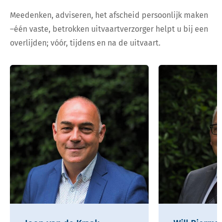
Meedenken, adviseren, het afscheid persoonlijk maken
–één vaste, betrokken uitvaartverzorger helpt u bij een
overlijden; vóór, tijdens en na de uitvaart.