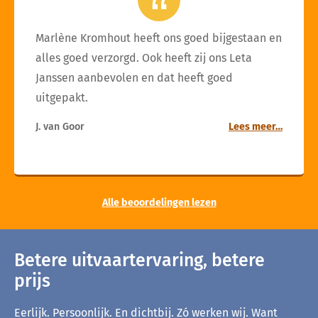
Marlène Kromhout heeft ons goed bijgestaan en
alles goed verzorgd. Ook heeft zij ons Leta
Janssen aanbevolen en dat heeft goed
uitgepakt.
J. van Goor
Lees meer…
Alle beoordelingen lezen
Betere uitvaartervaring, betere
prijs
Eerlijk. Persoonlijk. En dichtbij. Zó werken wij. Want