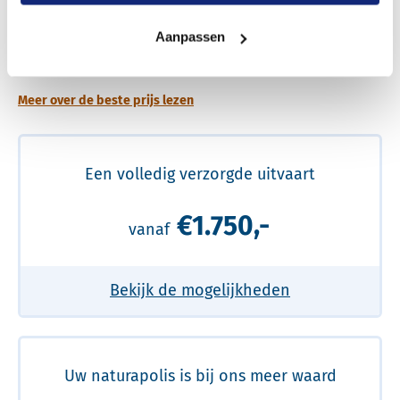
Een betere uitvaart ervaring voor een betere
Aanpassen
prijs
Meer over de beste prijs lezen
Een volledig verzorgde uitvaart
€1.750,-
vanaf
Bekijk de mogelijkheden
Uw naturapolis is bij ons meer waard