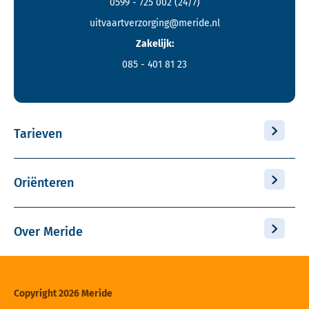
0599 - 725 002
(24/7)
uitvaartverzorging@meride.nl
Zakelijk:
085 - 401 81 23
Tarieven
Oriënteren
Over Meride
Copyright 2026 Meride