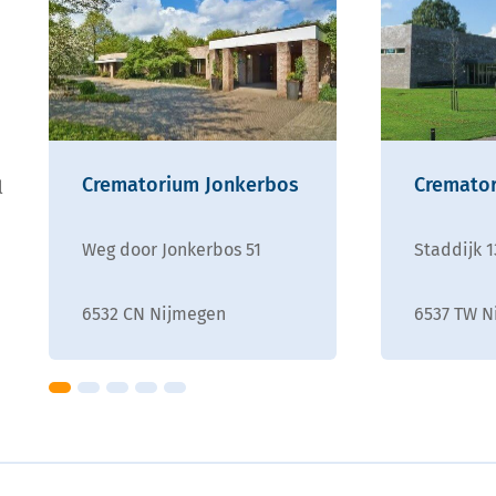
Crematorium Jonkerbos
Cremato
l
Weg door Jonkerbos 51
Staddijk 
6532 CN Nijmegen
6537 TW N