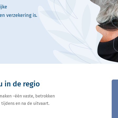
ijke
en verzekering is.
u in de regio
 maken –één vaste, betrokken
 tijdens en na de uitvaart.