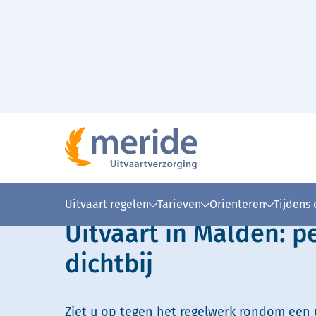
Naar hoofdinhoud
Lees voor
Uitleg woorden
Simpele
Uitvaart regelen
Tarieven
Orienteren
Tijdens
Uitvaart in Malden: p
dichtbij
Ziet u op tegen het regelwerk rondom een u