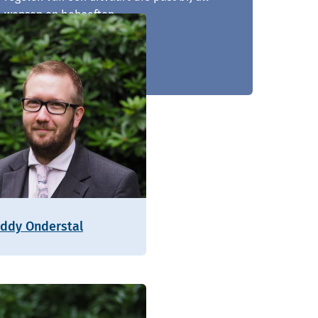
wensen en behoeften.
024 - 890 96 57
eddy Onderstal