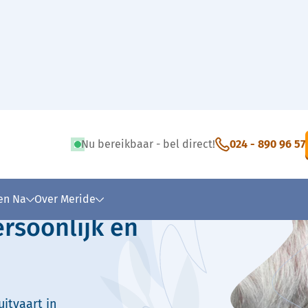
Nu bereikbaar - bel direct!
024 - 890 96 57
 tekst
 en Na
Over Meride
ersoonlijk en
itvaart in