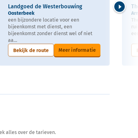
Landgoed de Westerbouwing
Th
Oosterbeek
Ar
Volgende
een bijzondere locatie voor een
The
bijeenkomst met dienst, een
ru
bijeenkomst zonder dienst wel of niet
een
aa...
Meer informatie
Bekijk de route
ek alles over de tarieven.