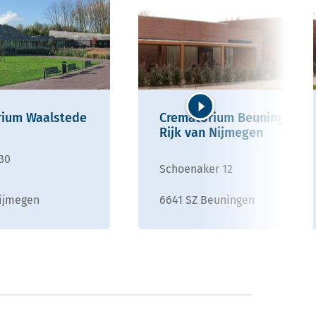
rium Waalstede
Crematorium Beuningen
Volgende
Rijk van Nijmegen
130
Schoenaker 12
ijmegen
6641 SZ Beuningen