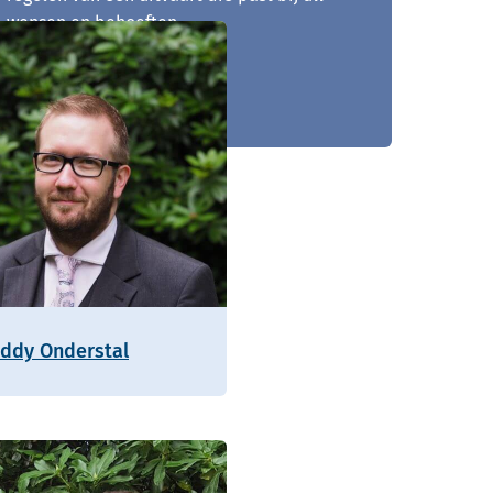
wensen en behoeften.
073 - 205 00 48
eddy Onderstal