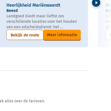
Heerlijkheid Mariënwaerdt
Sl
Volgende
Beesd
Ew
Landgoed biedt maar lieftst zes
Sl
verschillende locaties voor het houden
mo
van een adscheidsdienst: het ...
afs
Meer informatie
Bekijk de route
ek alles over de tarieven.