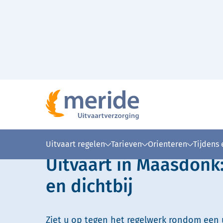
Naar hoofdinhoud
Lees voor
Uitleg woorden
Simpele
Uitvaart regelen
Tarieven
Orienteren
Tijdens
Uitvaart in Maasdonk:
en dichtbij
Ziet u op tegen het regelwerk rondom een u