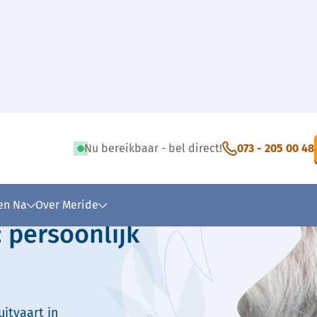
Nu bereikbaar - bel direct!
073 - 205 00 48
 tekst
 en Na
Over Meride
 persoonlijk
itvaart in