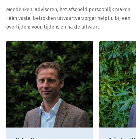
Meedenken, adviseren, het afscheid persoonlijk maken
–één vaste, betrokken uitvaartverzorger helpt u bij een
overlijden; vóór, tijdens en na de uitvaart.