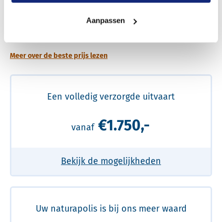
Een betere uitvaart ervaring voor een betere
Aanpassen
prijs
Meer over de beste prijs lezen
Een volledig verzorgde uitvaart
€1.750,-
vanaf
Bekijk de mogelijkheden
Uw naturapolis is bij ons meer waard