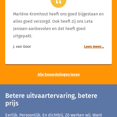
Marlène Kromhout heeft ons goed bijgestaan en
alles goed verzorgd. Ook heeft zij ons Leta
Janssen aanbevolen en dat heeft goed
uitgepakt.
J. van Goor
Lees meer…
Alle beoordelingen lezen
Betere uitvaartervaring, betere
prijs
Eerlijk. Persoonlijk. En dichtbij. Zó werken wij. Want