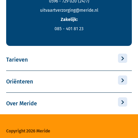
0596 - 729 020
(24/7)
uitvaartverzorging@meride.nl
Zakelijk:
085 - 401 81 23
Tarieven
Oriënteren
Over Meride
Copyright 2026 Meride