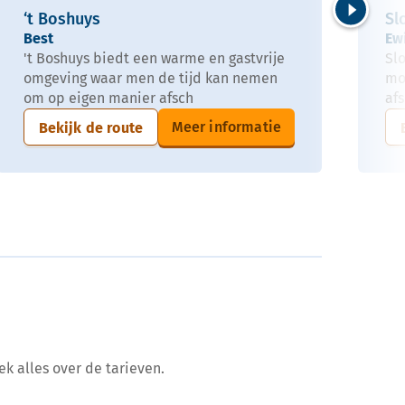
‘t Boshuys
Sl
Volgende
Best
Ew
't Boshuys biedt een warme en gastvrije
Sl
omgeving waar men de tijd kan nemen
mo
om op eigen manier afsch
afs
Meer informatie
Bekijk de route
ek alles over de tarieven.