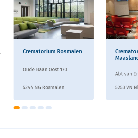
Crematorium Rosmalen
Cremato
l
Maaslan
Oude Baan Oost 170
Abt van E
5244 NG Rosmalen
5253 VN N