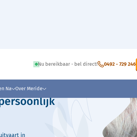
Nu bereikbaar - bel direct!
0492 - 729 246
 tekst
 en Na
Over Meride
persoonlijk
itvaart in