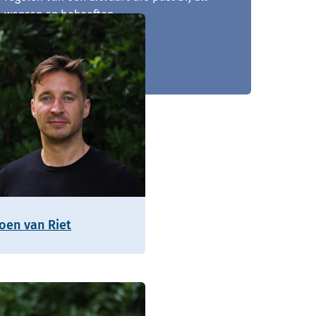
wensen en behoeften.
0492 - 729 246
roen van Riet