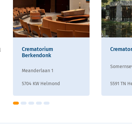
Crematorium
Cremato
l
Berkendonk
Somernse
Meanderlaan 1
5704 KW Helmond
5591 TN H