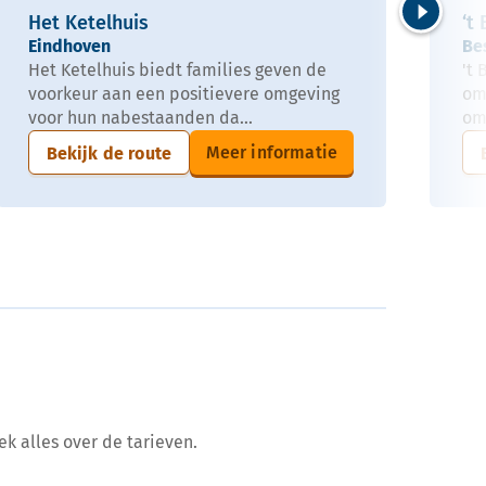
Het Ketelhuis
‘t
Volgende
Eindhoven
Be
Het Ketelhuis biedt families geven de
't
voorkeur aan een positievere omgeving
om
voor hun nabestaanden da...
om
Meer informatie
Bekijk de route
ek alles over de tarieven.