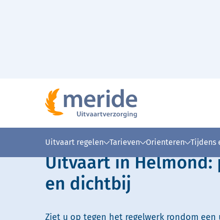
Naar hoofdinhoud
Lees voor
Uitleg woorden
Simpele
Uitvaart regelen
Tarieven
Orienteren
Tijdens
Uitvaart in Helmond: 
en dichtbij
Ziet u op tegen het regelwerk rondom een u