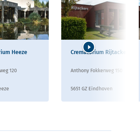
rium Heeze
Crematorium Rijtackers
Volgende
weg 120
Anthony Fokkerweg 150
eeze
5651 GZ Eindhoven