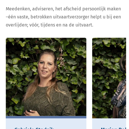
Meedenken, adviseren, het afscheid persoonlijk maken
–één vaste, betrokken uitvaartverzorger helpt u bij een
overlijden; vóór, tijdens en na de uitvaart.