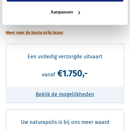
Een betere uitvaart ervaring voor een betere
Aanpassen
prijs
Meer over de beste prijs lezen
Een volledig verzorgde uitvaart
€1.750,-
vanaf
Bekijk de mogelijkheden
Uw naturapolis is bij ons meer waard