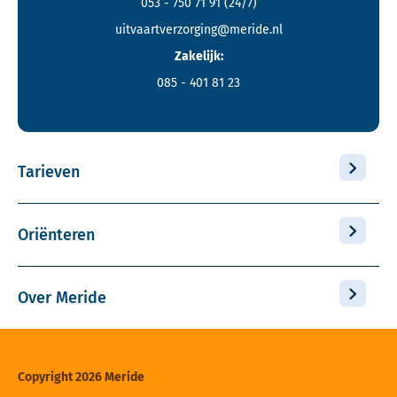
053 - 750 71 91
(24/7)
uitvaartverzorging@meride.nl
Zakelijk:
085 - 401 81 23
Tarieven
Oriënteren
Over Meride
Copyright 2026 Meride