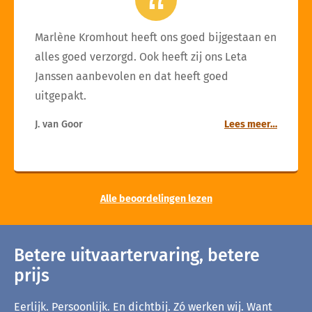
Marlène Kromhout heeft ons goed bijgestaan en
alles goed verzorgd. Ook heeft zij ons Leta
Janssen aanbevolen en dat heeft goed
uitgepakt.
J. van Goor
Lees meer…
Alle beoordelingen lezen
Betere uitvaartervaring, betere
prijs
Eerlijk. Persoonlijk. En dichtbij. Zó werken wij. Want