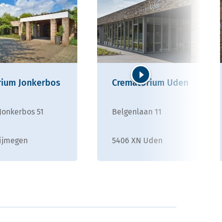
rium Jonkerbos
Crematorium Uden
Volgende
Jonkerbos 51
Belgenlaan 11
ijmegen
5406 XN Uden