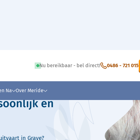
Nu bereikbaar - bel direct!
0486 - 721 015
 tekst
 en Na
Over Meride
soonlijk en
itvaart in Grave?