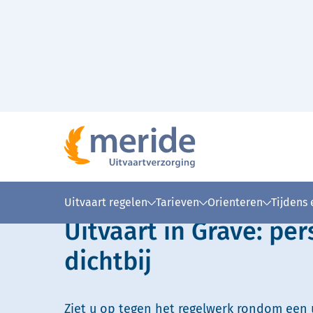
Naar hoofdinhoud
Lees voor
Uitleg woorden
Simpele
Uitvaart regelen
Tarieven
Orienteren
Tijdens
Uitvaart in Grave: per
dichtbij
Ziet u op tegen het regelwerk rondom een u