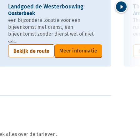
Landgoed de Westerbouwing
Th
Oosterbeek
Ar
Volgende
een bijzondere locatie voor een
The
bijeenkomst met dienst, een
ru
bijeenkomst zonder dienst wel of niet
een
aa...
Meer informatie
Bekijk de route
ek alles over de tarieven.