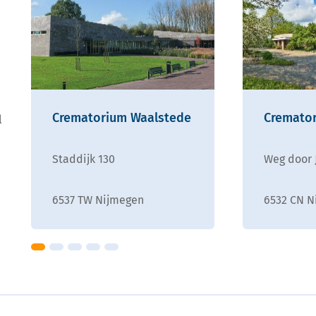
Crematorium Waalstede
Cremato
l
Staddijk 130
Weg door 
6537 TW Nijmegen
6532 CN N