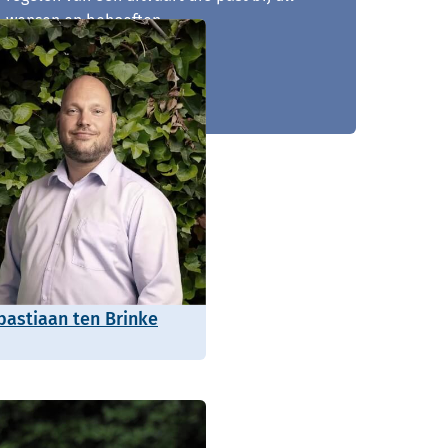
wensen en behoeften.
0486 - 721 015
bastiaan ten Brinke