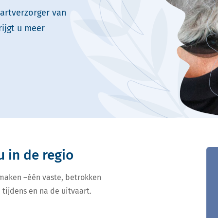
aartverzorger van
rijgt u meer
u in de regio
 maken –één vaste, betrokken
 tijdens en na de uitvaart.