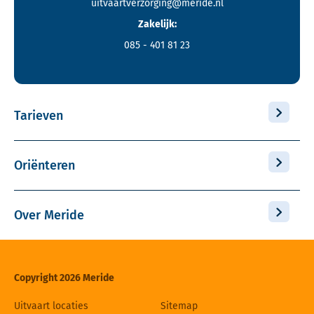
uitvaartverzorging@meride.nl
Zakelijk:
085 - 401 81 23
Tarieven
Oriënteren
Over Meride
Copyright 2026 Meride
Uitvaart locaties
Sitemap