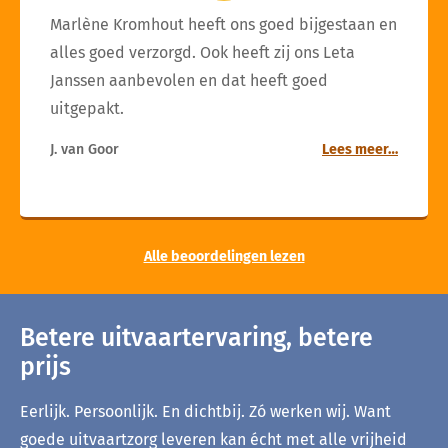
Marlène Kromhout heeft ons goed bijgestaan en
alles goed verzorgd. Ook heeft zij ons Leta
Janssen aanbevolen en dat heeft goed
uitgepakt.
J. van Goor
Lees meer…
Alle beoordelingen lezen
Betere uitvaartervaring, betere
prijs
Eerlijk. Persoonlijk. En dichtbij. Zó werken wij. Want
goede uitvaartzorg leveren kan écht met alle vrijheid