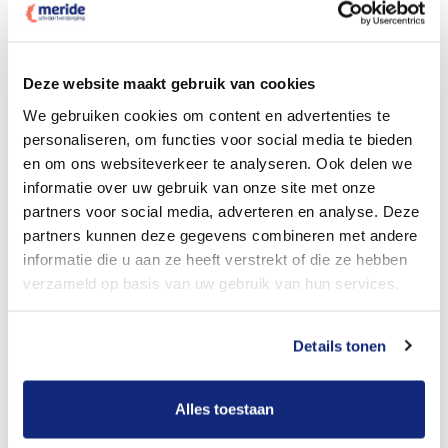
Dit kost een crematie
Deze website maakt gebruik van cookies
We gebruiken cookies om content en advertenties te
personaliseren, om functies voor social media te bieden
Bekijk tarieven voor begrafenis
en om ons websiteverkeer te analyseren. Ook delen we
informatie over uw gebruik van onze site met onze
partners voor social media, adverteren en analyse. Deze
partners kunnen deze gegevens combineren met andere
informatie die u aan ze heeft verstrekt of die ze hebben
verzameld op basis van uw gebruik van hun services.
Details tonen
Dit kost een begrafenis
Alles toestaan