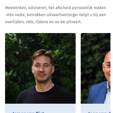
Meedenken, adviseren, het afscheid persoonlijk maken
–één vaste, betrokken uitvaartverzorger helpt u bij een
overlijden; vóór, tijdens en na de uitvaart.