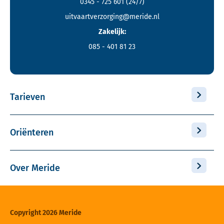
0345 - 725 601
(24/7)
uitvaartverzorging@meride.nl
Zakelijk:
085 - 401 81 23
Tarieven
Oriënteren
Over Meride
Copyright 2026 Meride