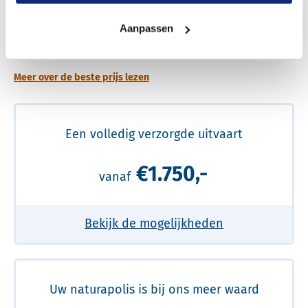
Een betere uitvaart ervaring voor een betere
Aanpassen
prijs
Meer over de beste prijs lezen
Een volledig verzorgde uitvaart
€1.750,-
vanaf
Bekijk de mogelijkheden
Uw naturapolis is bij ons meer waard