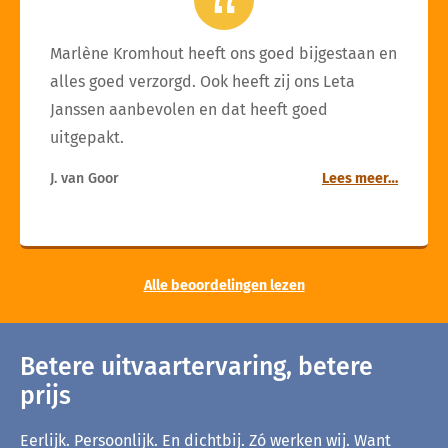
Marlène Kromhout heeft ons goed bijgestaan en
alles goed verzorgd. Ook heeft zij ons Leta
Janssen aanbevolen en dat heeft goed
uitgepakt.
J. van Goor
Lees meer…
Alle beoordelingen lezen
Betere uitvaartervaring, betere
prijs
Eerlijk. Persoonlijk. En dichtbij. Zó werken wij. Want