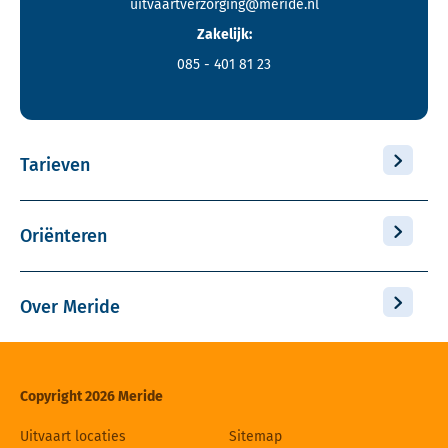
uitvaartverzorging@meride.nl
Zakelijk:
085 - 401 81 23
Tarieven
Oriënteren
Over Meride
Copyright 2026 Meride
Uitvaart locaties
Sitemap