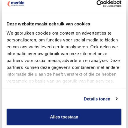
Dit kost een crematie
Deze website maakt gebruik van cookies
We gebruiken cookies om content en advertenties te
personaliseren, om functies voor social media te bieden
Bekijk tarieven voor begrafenis
en om ons websiteverkeer te analyseren. Ook delen we
informatie over uw gebruik van onze site met onze
partners voor social media, adverteren en analyse. Deze
partners kunnen deze gegevens combineren met andere
informatie die u aan ze heeft verstrekt of die ze hebben
verzameld op basis van uw gebruik van hun services.
Details tonen
Dit kost een begrafenis
Alles toestaan