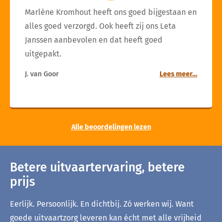
Marlène Kromhout heeft ons goed bijgestaan en
alles goed verzorgd. Ook heeft zij ons Leta
Janssen aanbevolen en dat heeft goed
uitgepakt.
J. van Goor
Lees meer…
Alle beoordelingen lezen
Betere uitvaartervaring, betere
prijs
Eerlijk. Persoonlijk. En dichtbij. Zó werken wij. Want
goede uitvaartzorg leveren kan écht met alle vrijheid