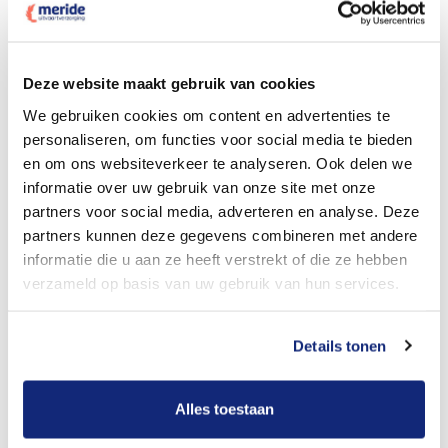
Dit kost een crematie
Deze website maakt gebruik van cookies
We gebruiken cookies om content en advertenties te
personaliseren, om functies voor social media te bieden
Bekijk tarieven voor begrafenis
en om ons websiteverkeer te analyseren. Ook delen we
informatie over uw gebruik van onze site met onze
partners voor social media, adverteren en analyse. Deze
partners kunnen deze gegevens combineren met andere
informatie die u aan ze heeft verstrekt of die ze hebben
verzameld op basis van uw gebruik van hun services.
Details tonen
Dit kost een begrafenis
Alles toestaan