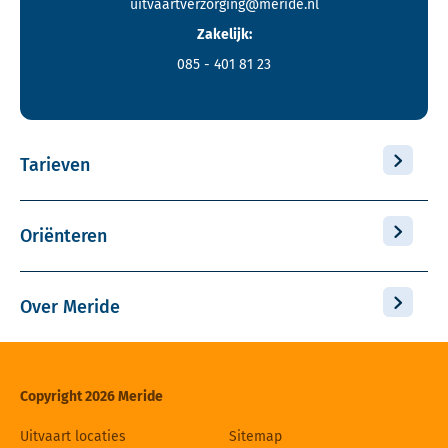
uitvaartverzorging@meride.nl
Zakelijk:
085 - 401 81 23
Tarieven
Oriënteren
Over Meride
Copyright 2026 Meride
Uitvaart locaties
Sitemap