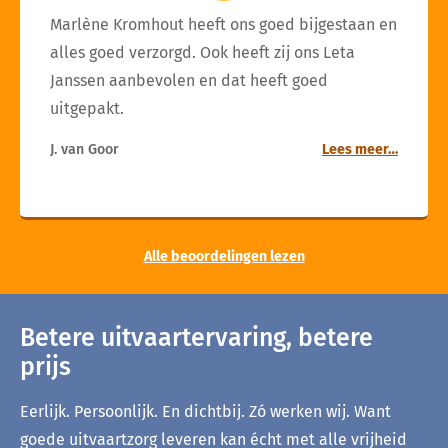
Marlène Kromhout heeft ons goed bijgestaan en
alles goed verzorgd. Ook heeft zij ons Leta
Janssen aanbevolen en dat heeft goed
uitgepakt.
J. van Goor
Lees meer…
Alle beoordelingen lezen
Betere uitvaartervaring, betere
prijs
Eerlijk. Persoonlijk. En dichtbij. Zó werken wij. Want
goede uitvaartzorg leveren kan écht met alle vrijheid