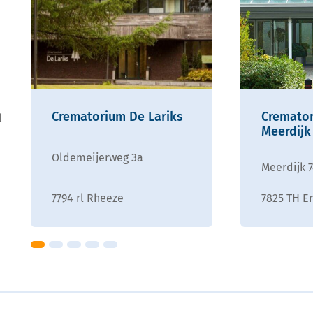
Crematorium De Lariks
Cremato
l
Meerdijk
Oldemeijerweg 3a
Meerdijk 
7794 rl Rheeze
7825 TH 