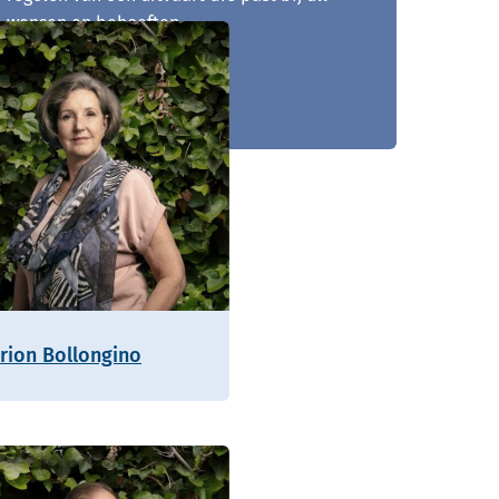
wensen en behoeften.
0524 - 562 198
rion Bollongino