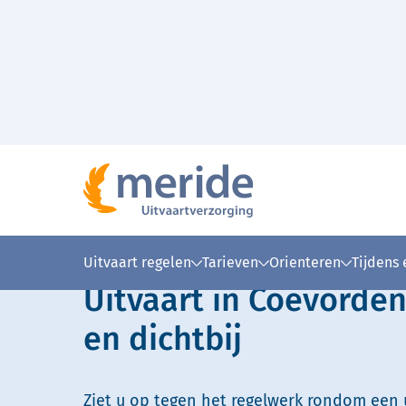
Naar hoofdinhoud
Lees voor
Uitleg woorden
Simpele
Uitvaart regelen
Tarieven
Orienteren
Tijdens
Uitvaart in Coevorden
en dichtbij
Ziet u op tegen het regelwerk rondom een u