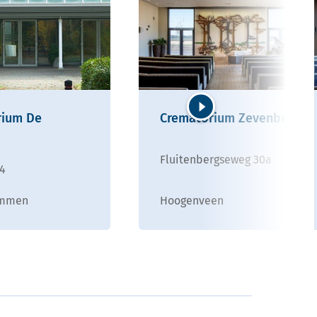
rium De
Crematorium Zevenberg
Volgende
Fluitenbergseweg 30a
74
Emmen
Hoogenveen