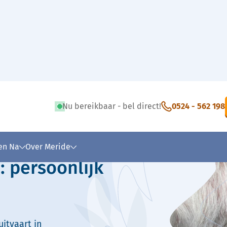
Nu bereikbaar - bel direct!
0524 - 562 198
 tekst
 en Na
Over Meride
: persoonlijk
itvaart in