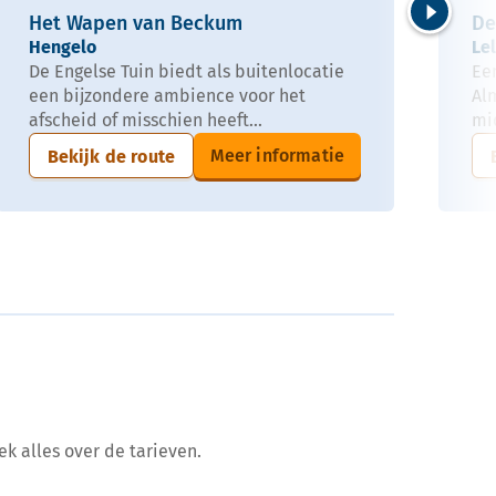
Het Wapen van Beckum
De
Volgende
Hengelo
Le
De Engelse Tuin biedt als buitenlocatie
Ee
een bijzondere ambience voor het
Alm
afscheid of misschien heeft...
mi
Meer informatie
Bekijk de route
ek alles over de tarieven.