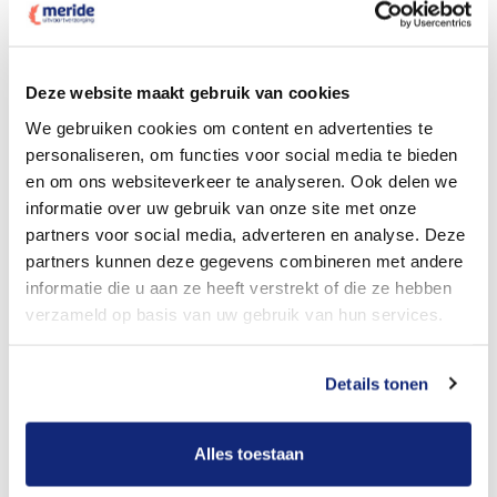
Dit kost een crematie
Deze website maakt gebruik van cookies
We gebruiken cookies om content en advertenties te
personaliseren, om functies voor social media te bieden
Bekijk tarieven voor begrafenis
en om ons websiteverkeer te analyseren. Ook delen we
informatie over uw gebruik van onze site met onze
partners voor social media, adverteren en analyse. Deze
partners kunnen deze gegevens combineren met andere
informatie die u aan ze heeft verstrekt of die ze hebben
verzameld op basis van uw gebruik van hun services.
Details tonen
Dit kost een begrafenis
Alles toestaan