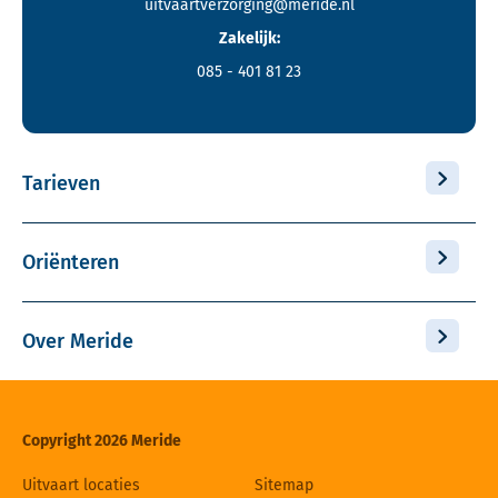
uitvaartverzorging@meride.nl
Zakelijk:
085 - 401 81 23
Tarieven
Oriënteren
Over Meride
Copyright 2026 Meride
Uitvaart locaties
Sitemap