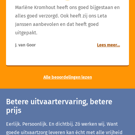
Marlène Kromhout heeft ons goed bijgestaan en
alles goed verzorgd. Ook heeft zij ons Leta
Janssen aanbevolen en dat heeft goed
uitgepakt.
J. van Goor
Lees meer…
Alle beoordelingen lezen
Betere uitvaartervaring, betere
prijs
Eerlijk. Persoonlijk. En dichtbij. Zó werken wij. Want
goede uitvaartzorg leveren kan écht met alle vrijheid