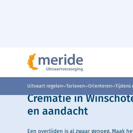
Naar hoofdinhoud
Lees voor
Uitleg woorden
Simpele
Uitvaart regelen
Tarieven
Orienteren
Tijdens
Crematie in Winschot
en aandacht
Een overlijden is al zwaar genoeg. Maak he