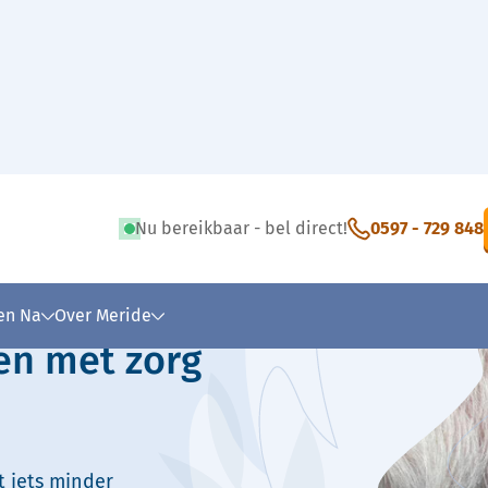
Nu bereikbaar - bel direct!
0597 - 729 848
 tekst
 en Na
Over Meride
en met zorg
t iets minder