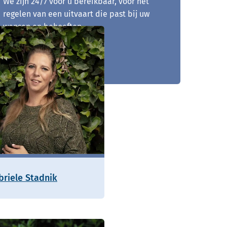
We zijn 24/7 voor u bereikbaar, voor het
regelen van een uitvaart die past bij uw
wensen en behoeften.
0597 - 729 848
briele Stadnik