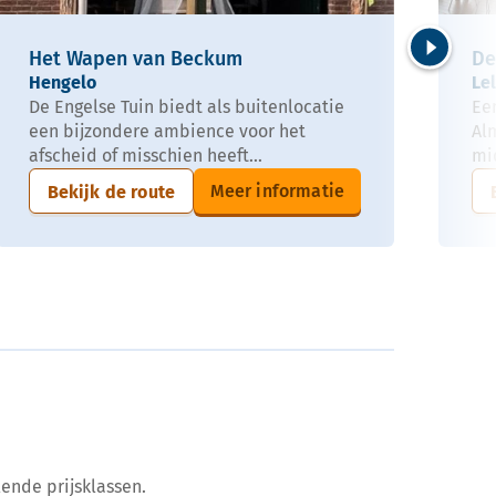
Het Wapen van Beckum
De
Volgende
Hengelo
Le
De Engelse Tuin biedt als buitenlocatie
Ee
een bijzondere ambience voor het
Alm
afscheid of misschien heeft...
mi
Meer informatie
Bekijk de route
ende prijsklassen.