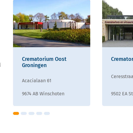
Crematorium Oost
Cremator
l
Groningen
Ceresstra
Acacialaan 61
9674 AB Winschoten
9502 EA S