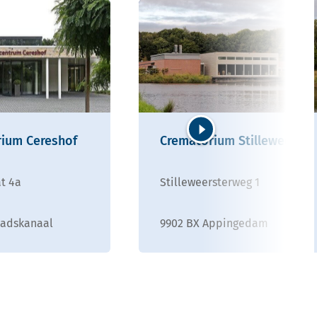
ium Cereshof
Crematorium Stilleweer
Volgende
at 4a
Stilleweersterweg 1
tadskanaal
9902 BX Appingedam