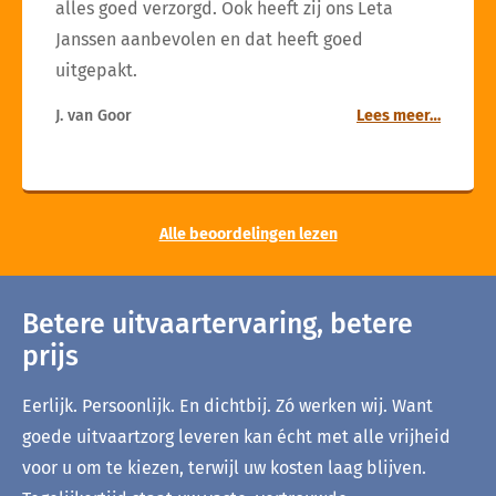
alles goed verzorgd. Ook heeft zij ons Leta
Janssen aanbevolen en dat heeft goed
uitgepakt.
J. van Goor
Lees meer…
Alle beoordelingen lezen
Betere uitvaartervaring, betere
prijs
Eerlijk. Persoonlijk. En dichtbij. Zó werken wij. Want
goede uitvaartzorg leveren kan écht met alle vrijheid
voor u om te kiezen, terwijl uw kosten laag blijven.