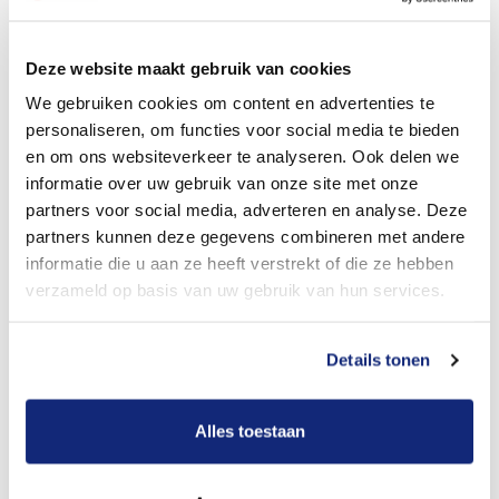
Dit kost een crematie
Deze website maakt gebruik van cookies
We gebruiken cookies om content en advertenties te
personaliseren, om functies voor social media te bieden
Bekijk tarieven voor begrafenis
en om ons websiteverkeer te analyseren. Ook delen we
informatie over uw gebruik van onze site met onze
partners voor social media, adverteren en analyse. Deze
partners kunnen deze gegevens combineren met andere
informatie die u aan ze heeft verstrekt of die ze hebben
verzameld op basis van uw gebruik van hun services.
Details tonen
Dit kost een begrafenis
Alles toestaan
Een betere uitvaart ervaring voor een betere
prijs