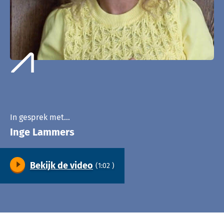
In gesprek met…
Inge Lammers
Bekijk de video
(1:02 )
Video