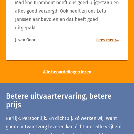
Marlène Kromhout heeft ons goed bijgestaan en
alles goed verzorgd. Ook heeft zij ons Leta
Janssen aanbevolen en dat heeft goed
uitgepakt.
J. van Goor
Lees meer…
Alle beoordelingen lezen
Betere uitvaartervaring, betere
prijs
Eerlijk. Persoonlijk. En dichtbij. Zó werken wij. Want
goede uitvaartzorg leveren kan écht met alle vrijheid