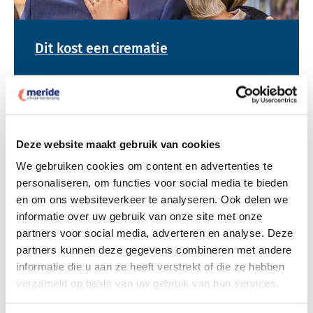
Dit kost een crematie
Bekijk tarieven voor begrafenis
Deze website maakt gebruik van cookies
We gebruiken cookies om content en advertenties te
personaliseren, om functies voor social media te bieden
en om ons websiteverkeer te analyseren. Ook delen we
informatie over uw gebruik van onze site met onze
partners voor social media, adverteren en analyse. Deze
partners kunnen deze gegevens combineren met andere
Dit kost een begrafenis
informatie die u aan ze heeft verstrekt of die ze hebben
verzameld op basis van uw gebruik van hun services.
Een betere uitvaart ervaring voor een betere