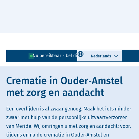
Naar hoofdinhoud
Lees voor
Uitleg woorden
Select language
Nu bereikbaar - bel direct!
020 - 218 18 17
Simpele tekst
Crematie in Ouder‑Amstel
met zorg en aandacht
Een overlijden is al zwaar genoeg. Maak het iets minder
zwaar met hulp van de persoonlijke uitvaartverzorger
van Meride. Wij omringen u met zorg en aandacht: voor,
tijdens en na de crematie in Ouder‑Amstel en