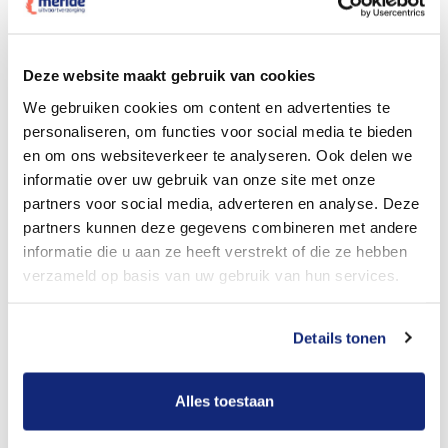
Dit kost een crematie
Deze website maakt gebruik van cookies
We gebruiken cookies om content en advertenties te
personaliseren, om functies voor social media te bieden
Bekijk tarieven voor begrafenis
en om ons websiteverkeer te analyseren. Ook delen we
informatie over uw gebruik van onze site met onze
partners voor social media, adverteren en analyse. Deze
partners kunnen deze gegevens combineren met andere
informatie die u aan ze heeft verstrekt of die ze hebben
verzameld op basis van uw gebruik van hun services.
Details tonen
Dit kost een begrafenis
Alles toestaan
Een betere uitvaart ervaring voor een betere