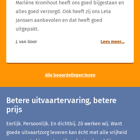
Marlène Kromhout heeft ons goed bijgestaan en
alles goed verzorgd. Ook heeft zij ons Leta
Janssen aanbevolen en dat heeft goed
uitgepakt.
J. van Goor
Lees meer…
Alle beoordelingen lezen
Betere uitvaartervaring, betere
prijs
Eerlijk. Persoonlijk. En dichtbij. Zó werken wij. Want
goede uitvaartzorg leveren kan écht met alle vrijheid