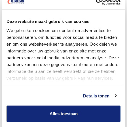
Dit kost een crematie
Deze website maakt gebruik van cookies
We gebruiken cookies om content en advertenties te
personaliseren, om functies voor social media te bieden
Bekijk tarieven voor begrafenis
en om ons websiteverkeer te analyseren. Ook delen we
informatie over uw gebruik van onze site met onze
partners voor social media, adverteren en analyse. Deze
partners kunnen deze gegevens combineren met andere
informatie die u aan ze heeft verstrekt of die ze hebben
verzameld op basis van uw gebruik van hun services.
Details tonen
Dit kost een begrafenis
Alles toestaan
Een betere uitvaart ervaring voor een betere