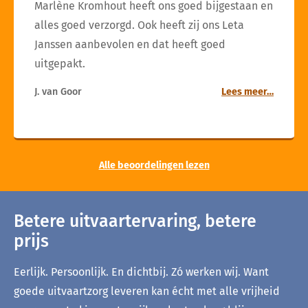
Marlène Kromhout heeft ons goed bijgestaan en
alles goed verzorgd. Ook heeft zij ons Leta
Janssen aanbevolen en dat heeft goed
uitgepakt.
J. van Goor
Lees meer…
Alle beoordelingen lezen
Betere uitvaartervaring, betere
prijs
Eerlijk. Persoonlijk. En dichtbij. Zó werken wij. Want
goede uitvaartzorg leveren kan écht met alle vrijheid