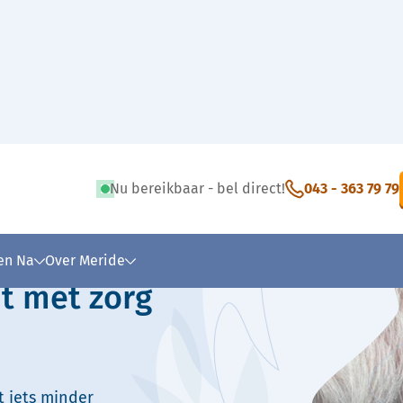
Nu bereikbaar - bel direct!
043 - 363 79 79
 tekst
 en Na
Over Meride
t met zorg
t iets minder