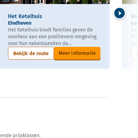
Het Ketelhuis
Vo
Volgende
Eindhoven
La
Het Ketelhuis biedt families geven de
Ee
voorkeur aan een positievere omgeving
di
voor hun nabestaanden da...
pra
Meer informatie
Bekijk de route
ende prijsklassen.