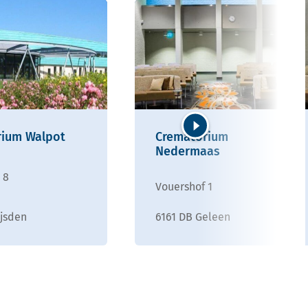
rium Walpot
Crematorium
Volgende
Nedermaas
 8
Vouershof 1
ijsden
6161 DB Geleen