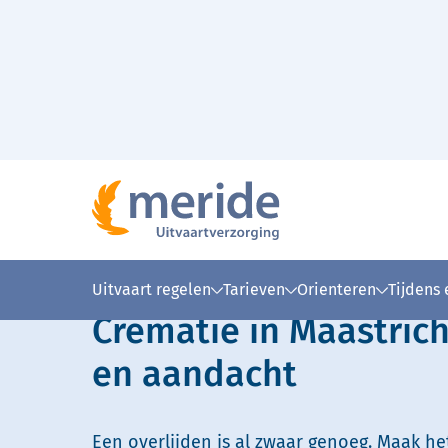
Naar hoofdinhoud
Lees voor
Uitleg woorden
Simpele
Uitvaart regelen
Tarieven
Orienteren
Tijdens
Crematie in Maastrich
en aandacht
Een overlijden is al zwaar genoeg. Maak he