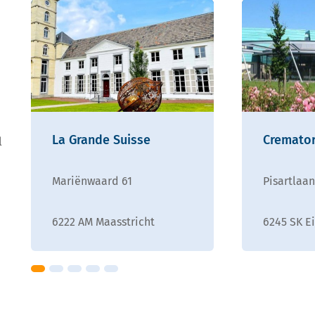
La Grande Suisse
Cremato
l
Mariënwaard 61
Pisartlaan
6222 AM Maasstricht
6245 SK E