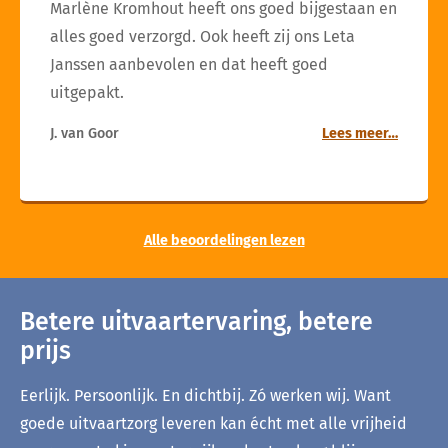
Marlène Kromhout heeft ons goed bijgestaan en
alles goed verzorgd. Ook heeft zij ons Leta
Janssen aanbevolen en dat heeft goed
uitgepakt.
J. van Goor
Lees meer…
Alle beoordelingen lezen
Betere uitvaartervaring, betere
prijs
Eerlijk. Persoonlijk. En dichtbij. Zó werken wij. Want
goede uitvaartzorg leveren kan écht met alle vrijheid