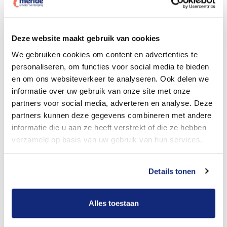
Dit kost een crematie
Deze website maakt gebruik van cookies
We gebruiken cookies om content en advertenties te
personaliseren, om functies voor social media te bieden
Bekijk tarieven voor begrafenis
en om ons websiteverkeer te analyseren. Ook delen we
informatie over uw gebruik van onze site met onze
partners voor social media, adverteren en analyse. Deze
partners kunnen deze gegevens combineren met andere
informatie die u aan ze heeft verstrekt of die ze hebben
verzameld op basis van uw gebruik van hun services.
Details tonen
Dit kost een begrafenis
Alles toestaan
Een betere uitvaart ervaring voor een betere