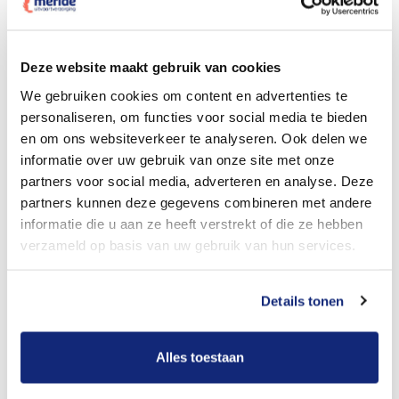
Dit kost een crematie
Deze website maakt gebruik van cookies
We gebruiken cookies om content en advertenties te
personaliseren, om functies voor social media te bieden
Bekijk tarieven voor begrafenis
en om ons websiteverkeer te analyseren. Ook delen we
informatie over uw gebruik van onze site met onze
partners voor social media, adverteren en analyse. Deze
partners kunnen deze gegevens combineren met andere
informatie die u aan ze heeft verstrekt of die ze hebben
verzameld op basis van uw gebruik van hun services.
Details tonen
Dit kost een begrafenis
Alles toestaan
Een betere uitvaart ervaring voor een betere