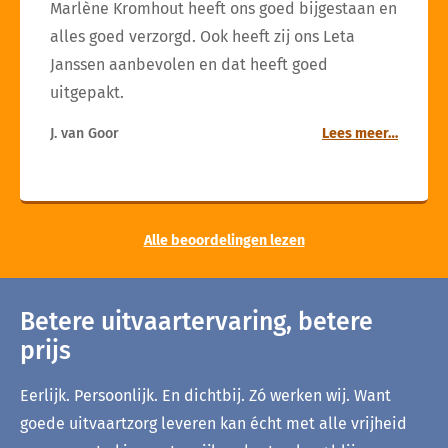
Marlène Kromhout heeft ons goed bijgestaan en
alles goed verzorgd. Ook heeft zij ons Leta
Janssen aanbevolen en dat heeft goed
uitgepakt.
J. van Goor
Lees meer…
Alle beoordelingen lezen
Betere uitvaartervaring, betere
prijs
Eerlijk. Persoonlijk. En dichtbij. Zó werken wij. Want
goede uitvaartzorg leveren kan écht met alle vrijheid