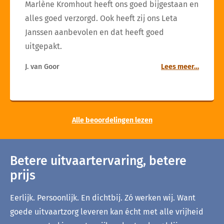
Marlène Kromhout heeft ons goed bijgestaan en
alles goed verzorgd. Ook heeft zij ons Leta
Janssen aanbevolen en dat heeft goed
uitgepakt.
J. van Goor
Lees meer…
Alle beoordelingen lezen
Betere uitvaartervaring, betere
prijs
Eerlijk. Persoonlijk. En dichtbij. Zó werken wij. Want
goede uitvaartzorg leveren kan écht met alle vrijheid