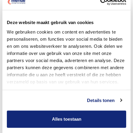
Dit kost een crematie
Deze website maakt gebruik van cookies
We gebruiken cookies om content en advertenties te
personaliseren, om functies voor social media te bieden
Bekijk tarieven voor begrafenis
en om ons websiteverkeer te analyseren. Ook delen we
informatie over uw gebruik van onze site met onze
partners voor social media, adverteren en analyse. Deze
partners kunnen deze gegevens combineren met andere
informatie die u aan ze heeft verstrekt of die ze hebben
verzameld op basis van uw gebruik van hun services.
Details tonen
Dit kost een begrafenis
Alles toestaan
Een betere uitvaart ervaring voor een betere