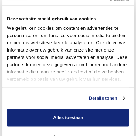
Dit kost een crematie
Deze website maakt gebruik van cookies
We gebruiken cookies om content en advertenties te
personaliseren, om functies voor social media te bieden
Bekijk tarieven voor begrafenis
en om ons websiteverkeer te analyseren. Ook delen we
informatie over uw gebruik van onze site met onze
partners voor social media, adverteren en analyse. Deze
partners kunnen deze gegevens combineren met andere
informatie die u aan ze heeft verstrekt of die ze hebben
verzameld op basis van uw gebruik van hun services.
Details tonen
Dit kost een begrafenis
Alles toestaan
Een betere uitvaart ervaring voor een betere
prijs