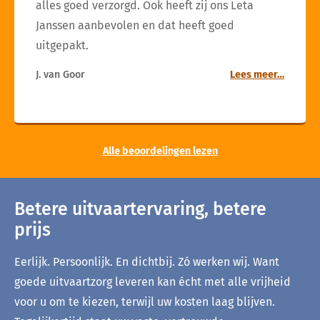
alles goed verzorgd. Ook heeft zij ons Leta
Janssen aanbevolen en dat heeft goed
uitgepakt.
J. van Goor
Lees meer…
Alle beoordelingen lezen
Betere uitvaartervaring, betere
prijs
Eerlijk. Persoonlijk. En dichtbij. Zó werken wij. Want
goede uitvaartzorg leveren kan écht met alle vrijheid
voor u om te kiezen, terwijl uw kosten laag blijven.