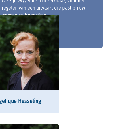
We zijn 24/7 voor u bereikbaar, voor het
regelen van een uitvaart die past bij uw
wensen en behoeften.
045 - 200 00 01
gelique Hesseling