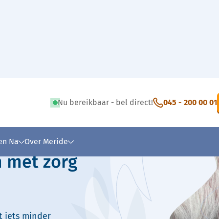
Nu bereikbaar - bel direct!
045 - 200 00 01
 tekst
 en Na
Over Meride
 met zorg
t iets minder