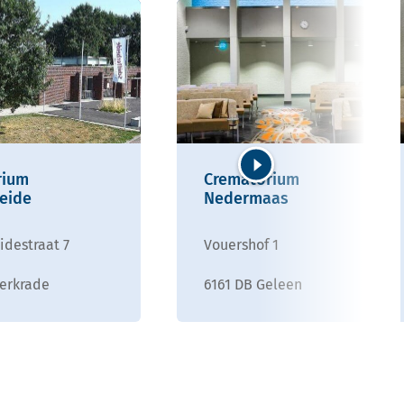
rium
Crematorium
Volgende
heide
Nedermaas
idestraat 7
Vouershof 1
erkrade
6161 DB Geleen