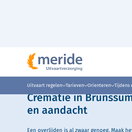
Naar hoofdinhoud
Lees voor
Uitleg woorden
Simpele
Uitvaart regelen
Tarieven
Orienteren
Tijdens
Crematie in Brunssum
en aandacht
Een overlijden is al zwaar genoeg. Maak he