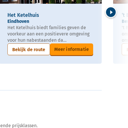
Het Ketelhuis
‘t
Volgende
Eindhoven
Be
Het Ketelhuis biedt families geven de
't
voorkeur aan een positievere omgeving
om
voor hun nabestaanden da...
om
Meer informatie
Bekijk de route
ende prijsklassen.