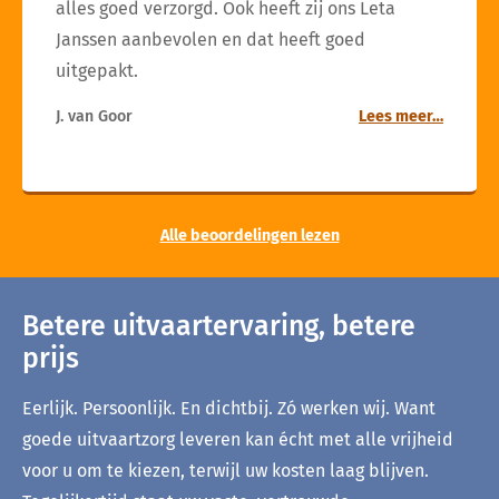
alles goed verzorgd. Ook heeft zij ons Leta
Janssen aanbevolen en dat heeft goed
uitgepakt.
J. van Goor
Lees meer…
Alle beoordelingen lezen
Betere uitvaartervaring, betere
prijs
Eerlijk. Persoonlijk. En dichtbij. Zó werken wij. Want
goede uitvaartzorg leveren kan écht met alle vrijheid
voor u om te kiezen, terwijl uw kosten laag blijven.