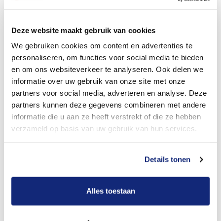
Dit kost een crematie
Deze website maakt gebruik van cookies
We gebruiken cookies om content en advertenties te
personaliseren, om functies voor social media te bieden
Bekijk tarieven voor begrafenis
en om ons websiteverkeer te analyseren. Ook delen we
informatie over uw gebruik van onze site met onze
partners voor social media, adverteren en analyse. Deze
partners kunnen deze gegevens combineren met andere
informatie die u aan ze heeft verstrekt of die ze hebben
verzameld op basis van uw gebruik van hun services.
Details tonen
Dit kost een begrafenis
Alles toestaan
Een betere uitvaart ervaring voor een betere
prijs