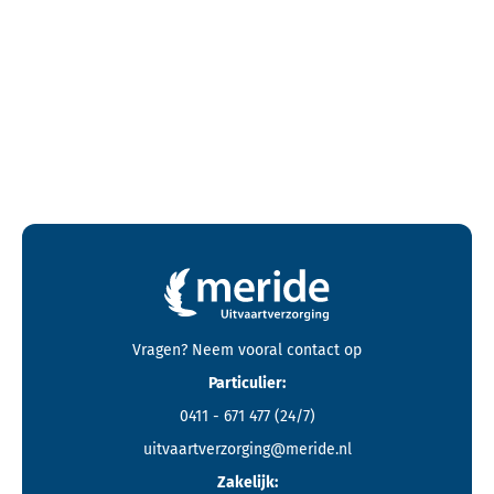
Contactgegevens en footer menu van Meride
Vragen? Neem vooral
contact
op
Particulier:
0411 - 671 477
(24/7)
uitvaartverzorging@meride.nl
Zakelijk: