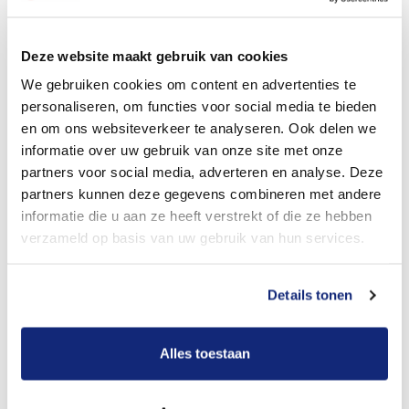
Dit kost een crematie
Deze website maakt gebruik van cookies
We gebruiken cookies om content en advertenties te
personaliseren, om functies voor social media te bieden
Bekijk tarieven voor begrafenis
en om ons websiteverkeer te analyseren. Ook delen we
informatie over uw gebruik van onze site met onze
partners voor social media, adverteren en analyse. Deze
partners kunnen deze gegevens combineren met andere
informatie die u aan ze heeft verstrekt of die ze hebben
verzameld op basis van uw gebruik van hun services.
Details tonen
Dit kost een begrafenis
Alles toestaan
Een betere uitvaart ervaring voor een betere
prijs