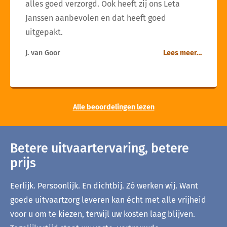
alles goed verzorgd. Ook heeft zij ons Leta
Janssen aanbevolen en dat heeft goed
uitgepakt.
J. van Goor
Lees meer…
Alle beoordelingen lezen
Betere uitvaartervaring, betere
prijs
Eerlijk. Persoonlijk. En dichtbij. Zó werken wij. Want
goede uitvaartzorg leveren kan écht met alle vrijheid
voor u om te kiezen, terwijl uw kosten laag blijven.