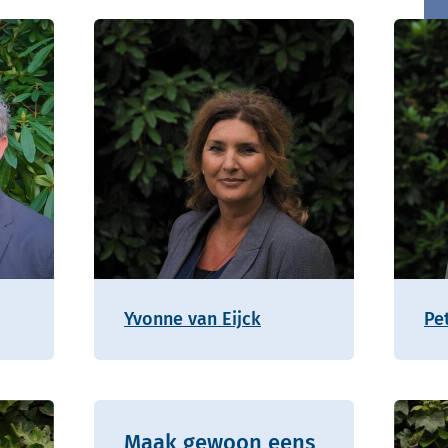
Yvonne van Eijck
Pe
Maak gewoon eens