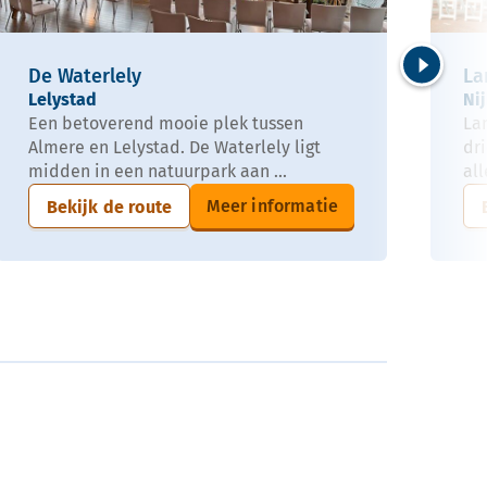
De Waterlely
La
Volgende
Lelystad
Ni
Een betoverend mooie plek tussen
La
Almere en Lelystad. De Waterlely ligt
dr
midden in een natuurpark aan ...
all
Meer informatie
Bekijk de route