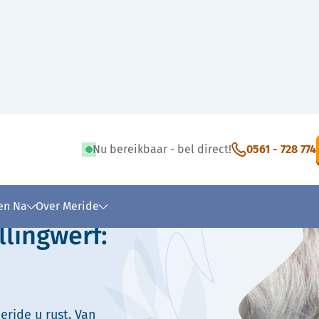
Nu bereikbaar - bel direct!
0561 - 728 774
 tekst
 en Na
Over Meride
llingwerf:
eride u rust. Van