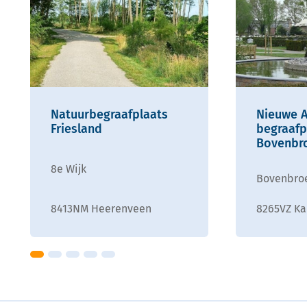
Natuurbegraafplaats
Nieuwe 
Friesland
begraafp
Bovenbr
8e Wijk
Bovenbro
8413NM Heerenveen
8265VZ K