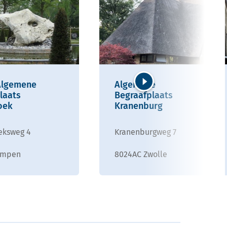
Algemene
Algemene
laats
Begraafplaats
Volgende
oek
Kranenburg
eksweg 4
Kranenburgweg 7
ampen
8024AC Zwolle