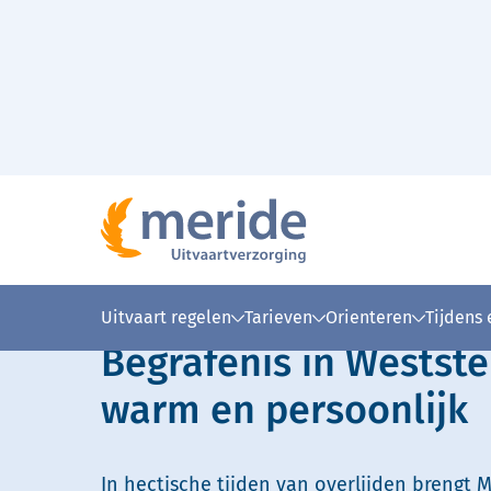
Naar hoofdinhoud
Lees voor
Uitleg woorden
Simpele
Uitvaart regelen
Tarieven
Orienteren
Tijdens
Begrafenis in Westste
warm en persoonlijk
In hectische tijden van overlijden brengt M