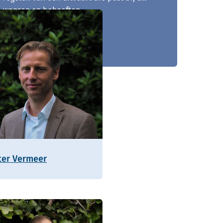
wensen en behoeften.
0561 - 728 774
ter Vermeer