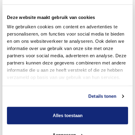
Dit kost een begrafenis
Deze website maakt gebruik van cookies
We gebruiken cookies om content en advertenties te
Bekijk tarieven voor crematie
personaliseren, om functies voor social media te bieden
en om ons websiteverkeer te analyseren. Ook delen we
informatie over uw gebruik van onze site met onze
partners voor social media, adverteren en analyse. Deze
partners kunnen deze gegevens combineren met andere
informatie die u aan ze heeft verstrekt of die ze hebben
verzameld op basis van uw gebruik van hun services.
Details tonen
Dit kost een crematie
Alles toestaan
Een betere uitvaart ervaring voor een betere
prijs