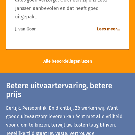
Janssen aanbevolen en dat heeft goed
uitgepakt.
J. van Goor
Lees meer…
Alle beoordelingen lezen
Betere uitvaartervaring, betere
prijs
Eerlijk. Persoonlijk. En dichtbij. Zó werken wij. Want
goede uitvaartzorg leveren kan écht met alle vrijheid
voor u om te kiezen, terwijl uw kosten laag blijven.
Tegelijkertijd staat uw vaste, vertrouwde