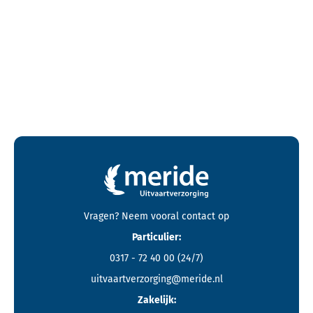
Contactgegevens en footer menu van Meride
Vragen? Neem vooral
contact
op
Particulier:
0317 - 72 40 00
(24/7)
uitvaartverzorging@meride.nl
Zakelijk: