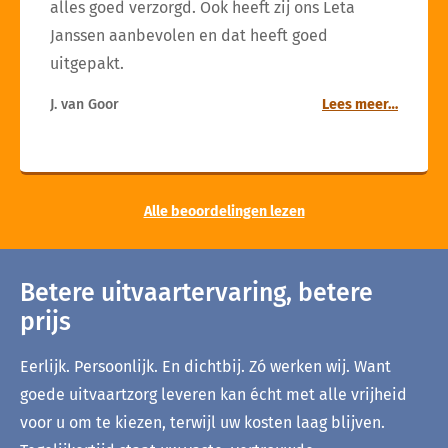
alles goed verzorgd. Ook heeft zij ons Leta
Janssen aanbevolen en dat heeft goed
uitgepakt.
J. van Goor
Lees meer…
Alle beoordelingen lezen
Betere uitvaartervaring, betere
prijs
Eerlijk. Persoonlijk. En dichtbij. Zó werken wij. Want
goede uitvaartzorg leveren kan écht met alle vrijheid
voor u om te kiezen, terwijl uw kosten laag blijven.