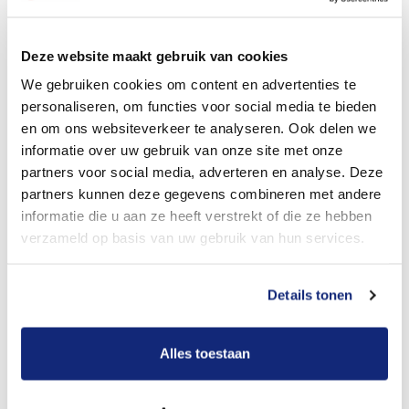
Dit kost een begrafenis
Deze website maakt gebruik van cookies
We gebruiken cookies om content en advertenties te
personaliseren, om functies voor social media te bieden
Bekijk tarieven voor crematie
en om ons websiteverkeer te analyseren. Ook delen we
informatie over uw gebruik van onze site met onze
partners voor social media, adverteren en analyse. Deze
partners kunnen deze gegevens combineren met andere
informatie die u aan ze heeft verstrekt of die ze hebben
verzameld op basis van uw gebruik van hun services.
Details tonen
Dit kost een crematie
Alles toestaan
Een betere uitvaart ervaring voor een betere
prijs