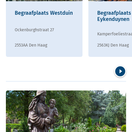
Begraafplaats Westduin
Begraafplaats
Eykenduynen
Ockenburghstraat 27
Kamperfoeliestraa
2553AA Den Haag
2563KJ Den Haag
Volgend