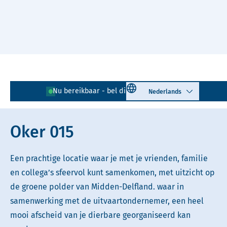
Naar hoofdinhoud
Lees voor
Uitleg woorden
Select language
Nu bereikbaar - bel direct!
085 - 401 81 23
Simpele tekst
Oker 015
Een prachtige locatie waar je met je vrienden, familie
en collega’s sfeervol kunt samenkomen, met uitzicht op
de groene polder van Midden-Delfland. waar in
samenwerking met de uitvaartondernemer, een heel
mooi afscheid van je dierbare georganiseerd kan