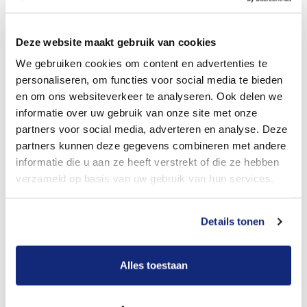
Dit kost een begrafenis
Deze website maakt gebruik van cookies
We gebruiken cookies om content en advertenties te
personaliseren, om functies voor social media te bieden
Bekijk tarieven voor crematie
en om ons websiteverkeer te analyseren. Ook delen we
informatie over uw gebruik van onze site met onze
partners voor social media, adverteren en analyse. Deze
partners kunnen deze gegevens combineren met andere
informatie die u aan ze heeft verstrekt of die ze hebben
verzameld op basis van uw gebruik van hun services.
Details tonen
Dit kost een crematie
Alles toestaan
Een betere uitvaart ervaring voor een betere
prijs