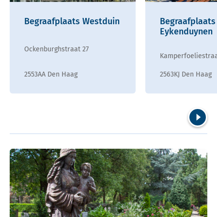
Begraafplaats Westduin
Begraafplaats
Eykenduynen
Ockenburghstraat 27
Kamperfoeliestraa
2553AA Den Haag
2563KJ Den Haag
Volgend