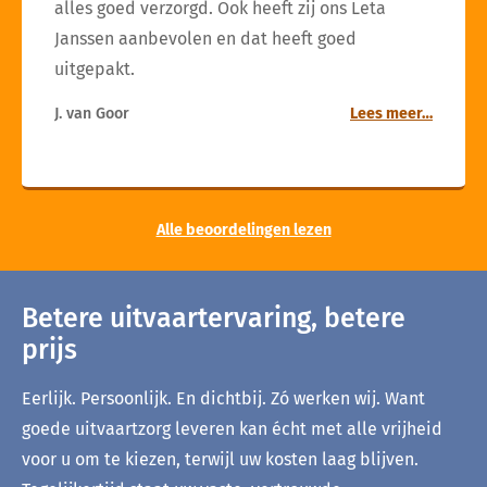
alles goed verzorgd. Ook heeft zij ons Leta
Janssen aanbevolen en dat heeft goed
uitgepakt.
J. van Goor
Lees meer…
Alle beoordelingen lezen
Betere uitvaartervaring, betere
prijs
Eerlijk. Persoonlijk. En dichtbij. Zó werken wij. Want
goede uitvaartzorg leveren kan écht met alle vrijheid
voor u om te kiezen, terwijl uw kosten laag blijven.