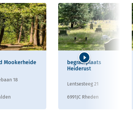
d Mookerheide
begraafplaats
Volgende
Heiderust
baan 18
Lentsesteeg 21
alden
6991JC Rheden