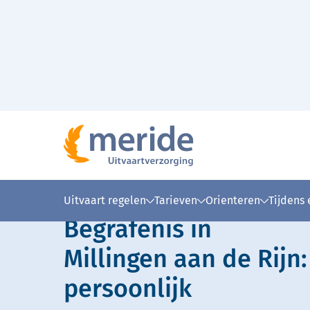
Naar hoofdinhoud
Lees voor
Uitleg woorden
Simpele
Uitvaart regelen
Tarieven
Orienteren
Tijdens
Begrafenis in
Millingen aan de Rijn
persoonlijk