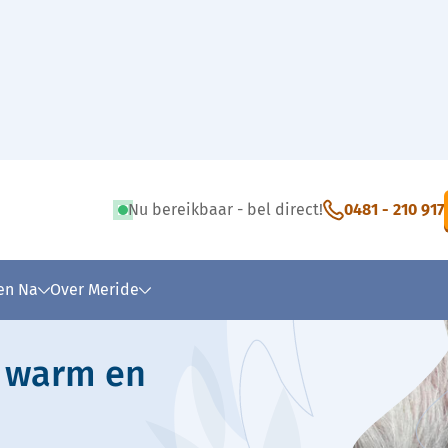
Nu bereikbaar - bel direct!
0481 - 210 917
 tekst
 en Na
Over Meride
: warm en