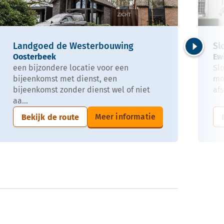
Landgoed de Westerbouwing
Sl
Oosterbeek
Ew
Volgende
een bijzondere locatie voor een
Sl
bijeenkomst met dienst, een
mo
bijeenkomst zonder dienst wel of niet
afs
aa...
Meer informatie
Bekijk de route