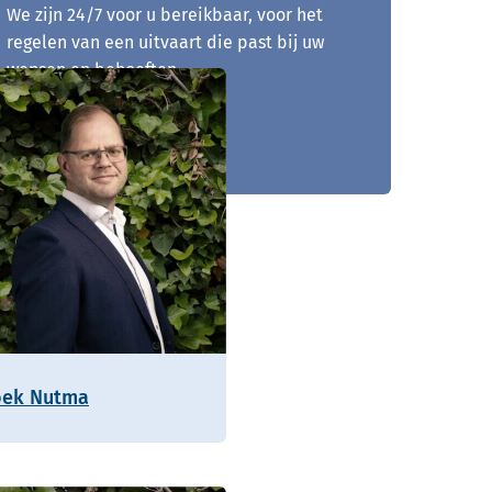
We zijn 24/7 voor u bereikbaar, voor het
regelen van een uitvaart die past bij uw
wensen en behoeften.
0481 - 210 917
oek Nutma