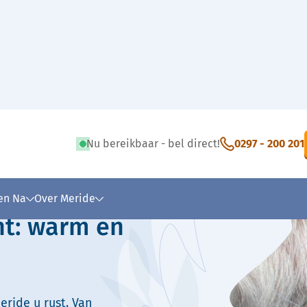
Nu bereikbaar - bel direct!
0297 - 200 201
 tekst
 en Na
Over Meride
ht: warm en
eride u rust. Van