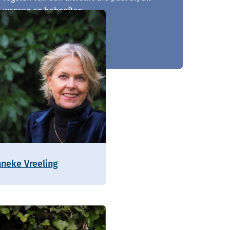
wensen en behoeften.
0297 - 200 201
nneke Vreeling