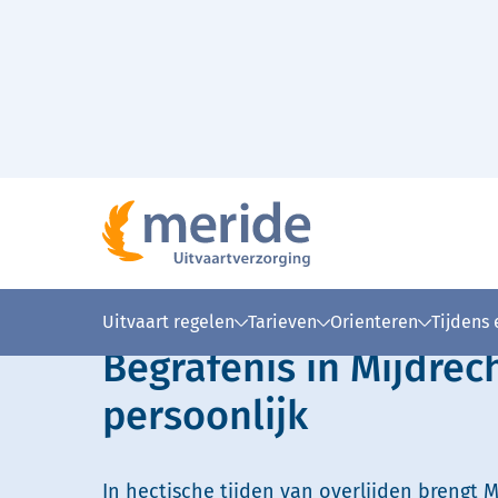
Naar hoofdinhoud
Lees voor
Uitleg woorden
Simpele
Uitvaart regelen
Tarieven
Orienteren
Tijdens
Begrafenis in Mijdrec
persoonlijk
In hectische tijden van overlijden brengt M