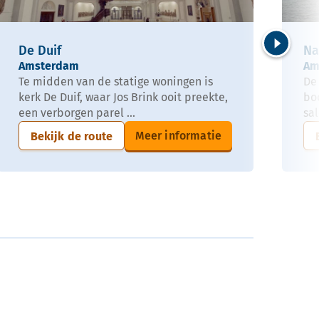
De Duif
Na
Volgende
Amsterdam
Am
Te midden van de statige woningen is
De 
kerk De Duif, waar Jos Brink ooit preekte,
boo
een verborgen parel ...
sa
Meer informatie
Bekijk de route