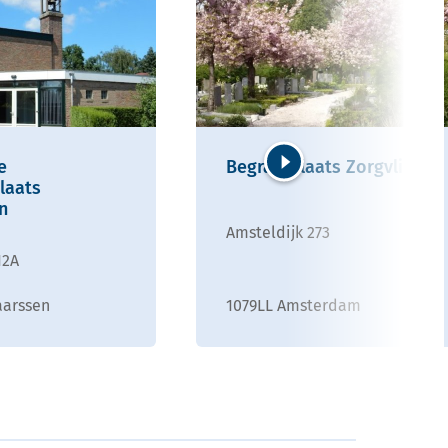
e
Begraafplaats Zorgvlied
laats
Volgende
n
Amsteldijk 273
12A
aarssen
1079LL Amsterdam