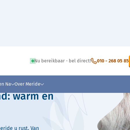
Nu bereikbaar - bel direct!
010 - 268 05 85
 tekst
 en Na
Over Meride
nd: warm en
eride u rust. Van