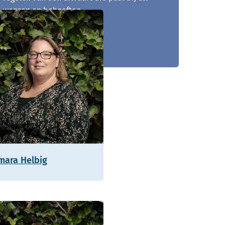
wensen en behoeften.
010 - 268 05 85
mara Helbig