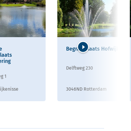
e
Begraafplaats Hofwijk
laats
Volgende
ring
Delftweg 230
g 1
ijkenisse
3046ND Rotterdam