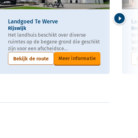
Landgoed Te Werve
La
Volgende
Rijswijk
Ro
Het landhuis beschikt over diverse
In 
ruimtes op de begane grond die geschikt
lan
zijn voor een afscheidsce...
Ro
Meer informatie
Bekijk de route