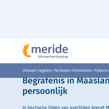
Naar hoofdinhoud
Lees voor
Uitleg woorden
Simpele
Uitvaart regelen
Tarieven
Orienteren
Tijdens
Begrafenis in Maasla
persoonlijk
In hectische tijden van overlijden brengt M