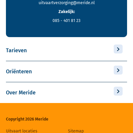
uitvaartverzorging@meride.nl
Zakelijk:
085 - 401 81 23
Tarieven
Oriënteren
Over Meride
Copyright 2026 Meride
Uitvaart locaties
Sitemap