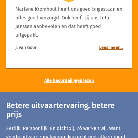
Marlène Kromhout heeft ons goed bijgestaan en
alles goed verzorgd. Ook heeft zij ons Leta
Janssen aanbevolen en dat heeft goed
uitgepakt.
J. van Goor
Lees meer…
Alle beoordelingen lezen
Betere uitvaartervaring, betere
prijs
Eerlijk. Persoonlijk. En dichtbij. Zó werken wij. Want
goede uitvaartzorg leveren kan écht met alle vrijheid