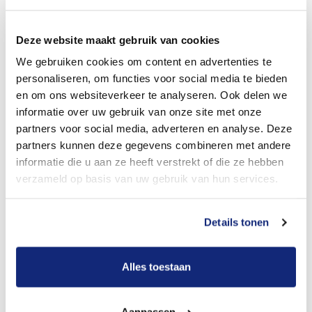
Dit kost een begrafenis
Deze website maakt gebruik van cookies
We gebruiken cookies om content en advertenties te
Bekijk tarieven voor crematie
personaliseren, om functies voor social media te bieden
en om ons websiteverkeer te analyseren. Ook delen we
informatie over uw gebruik van onze site met onze
partners voor social media, adverteren en analyse. Deze
partners kunnen deze gegevens combineren met andere
informatie die u aan ze heeft verstrekt of die ze hebben
verzameld op basis van uw gebruik van hun services.
Details tonen
Dit kost een crematie
Alles toestaan
Een betere uitvaart ervaring voor een betere
prijs