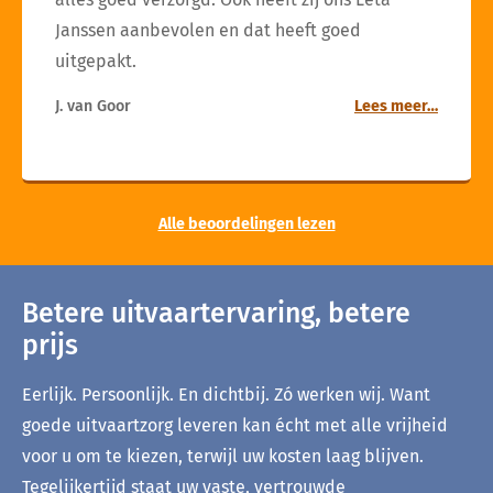
Janssen aanbevolen en dat heeft goed
uitgepakt.
J. van Goor
Lees meer…
Alle beoordelingen lezen
Betere uitvaartervaring, betere
prijs
Eerlijk. Persoonlijk. En dichtbij. Zó werken wij. Want
goede uitvaartzorg leveren kan écht met alle vrijheid
voor u om te kiezen, terwijl uw kosten laag blijven.
Tegelijkertijd staat uw vaste, vertrouwde