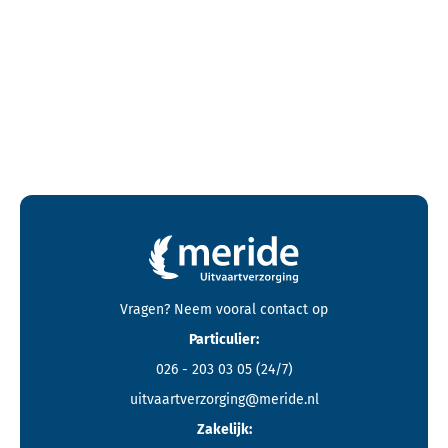
Contactgegevens en footer menu van Meride
Vragen? Neem vooral
contact
op
Particulier:
026 - 203 03 05
(24/7)
uitvaartverzorging@meride.nl
Zakelijk: