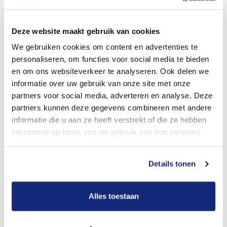
Dit kost een begrafenis
Deze website maakt gebruik van cookies
We gebruiken cookies om content en advertenties te
personaliseren, om functies voor social media te bieden
Bekijk tarieven voor crematie
en om ons websiteverkeer te analyseren. Ook delen we
informatie over uw gebruik van onze site met onze
partners voor social media, adverteren en analyse. Deze
partners kunnen deze gegevens combineren met andere
informatie die u aan ze heeft verstrekt of die ze hebben
verzameld op basis van uw gebruik van hun services.
Details tonen
Dit kost een crematie
Alles toestaan
Een betere uitvaart ervaring voor een betere
prijs