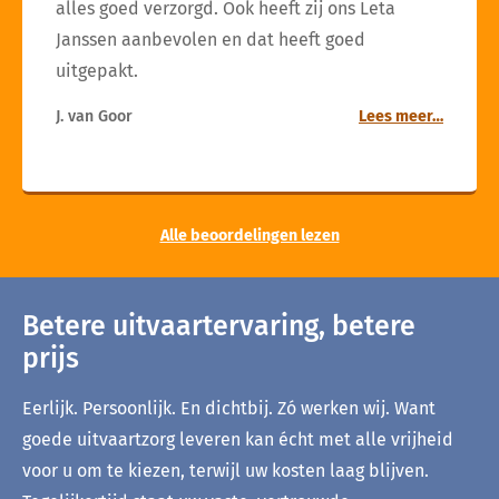
alles goed verzorgd. Ook heeft zij ons Leta
Janssen aanbevolen en dat heeft goed
uitgepakt.
J. van Goor
Lees meer…
Alle beoordelingen lezen
Betere uitvaartervaring, betere
prijs
Eerlijk. Persoonlijk. En dichtbij. Zó werken wij. Want
goede uitvaartzorg leveren kan écht met alle vrijheid
voor u om te kiezen, terwijl uw kosten laag blijven.