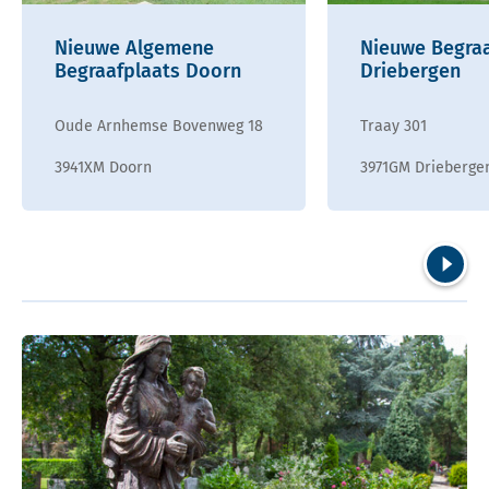
Nieuwe Algemene
Nieuwe Begraa
Begraafplaats Doorn
Driebergen
Oude Arnhemse Bovenweg 18
Traay 301
3941XM Doorn
3971GM Drieberge
Volgend