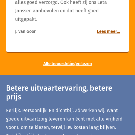
alles goed verzorgd. Ook heeft zij ons Leta
Janssen aanbevolen en dat heeft goed
uitgepakt.
J. van Goor
Lees meer…
Alle beoordelingen lezen
Betere uitvaartervaring, betere
prijs
Eerlijk. Persoonlijk. En dichtbij. Zó werken wij. Want
goede uitvaartzorg leveren kan écht met alle vrijheid
voor u om te kiezen, terwijl uw kosten laag blijven.