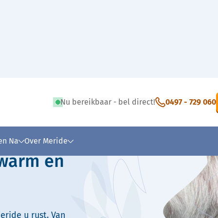
Nu bereikbaar - bel direct!
0497 - 729 060
 tekst
 en Na
Over Meride
 warm en
eride u rust. Van