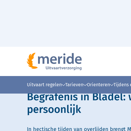
Naar hoofdinhoud
Lees voor
Uitleg woorden
Simpele
Uitvaart regelen
Tarieven
Orienteren
Tijdens
Begrafenis in Bladel:
persoonlijk
In hectische tijden van overlijden brengt M