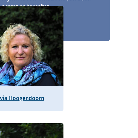
wensen en behoeften.
0497 - 729 060
lvia Hoogendoorn