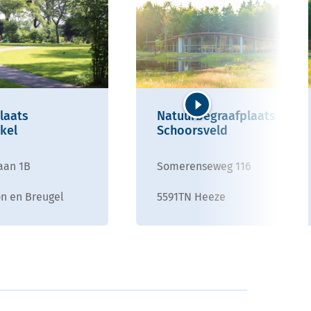
laats
Natuurbegraafplaats
Volgende
kel
Schoorsveld
aan 1B
Somerenseweg 116
n en Breugel
5591TN Heeze