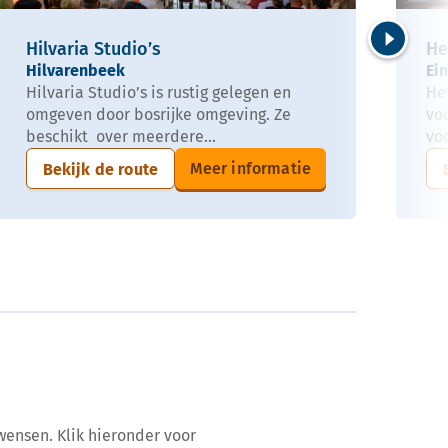
Hilvaria Studio’s
He
Volgende
Hilvarenbeek
Ei
Hilvaria Studio’s is rustig gelegen en
He
omgeven door bosrijke omgeving. Ze
vo
beschikt over meerdere...
vo
Meer informatie
Bekijk de route
wensen. Klik hieronder voor