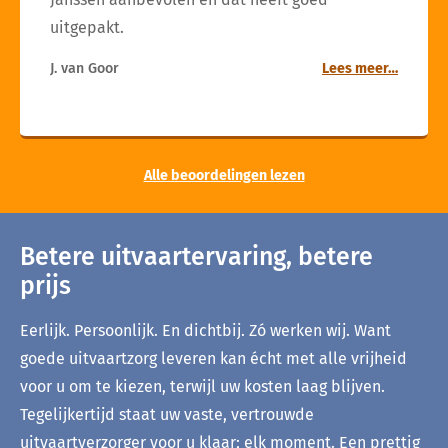
uitgepakt.
J. van Goor
Lees meer…
Alle beoordelingen lezen
Betere uitvaartervaring, betere
prijs
Eerlijk. Persoonlijk. En dichtbij. Zó werken wij. Want
goede uitvaartzorg leveren kan écht met alle vrijheid
voor u om te kiezen, terwijl uw kosten laag blijven.
Tegelijkertijd staat uw vaste, vertrouwde
uitvaartverzorger voor u klaar; elk moment. Een prettig