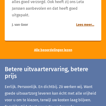
alles goed verzorgd. Ook heeft zij ons Leta
Janssen aanbevolen en dat heeft goed
uitgepakt.
J. van Goor
Lees meer…
Alle beoordelingen lezen
Betere uitvaartervaring, betere
prijs
Eerlijk. Persoonlijk. En dichtbij. Zó werken wij. Want
goede uitvaartzorg leveren kan écht met alle vrijheid
voor u om te kiezen, terwijl uw kosten laag blijven.