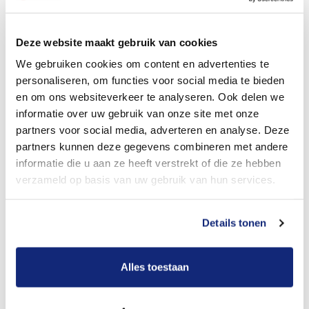
Dit kost een begrafenis
Deze website maakt gebruik van cookies
We gebruiken cookies om content en advertenties te
personaliseren, om functies voor social media te bieden
Bekijk tarieven voor crematie
en om ons websiteverkeer te analyseren. Ook delen we
informatie over uw gebruik van onze site met onze
partners voor social media, adverteren en analyse. Deze
partners kunnen deze gegevens combineren met andere
informatie die u aan ze heeft verstrekt of die ze hebben
verzameld op basis van uw gebruik van hun services.
Details tonen
Dit kost een crematie
Alles toestaan
Een betere uitvaart ervaring voor een betere
prijs